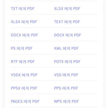
https://en.wikipedia.org/wiki/휴대용_문서_포맷
TXT 에게 PDF
XLSX 에게 PDF
https://acrobat.adobe.com/us/en/why-
adobe/about-adobe-pdf.html
XLSX 에게 PDF
TEXT 에게 PDF
DOCX 에게 PDF
DOCX 에게 PDF
PS 에게 PDF
XML 에게 PDF
RTF 에게 PDF
POTX 에게 PDF
VSDX 에게 PDF
VSD 에게 PDF
PPSX 에게 PDF
PPS 에게 PDF
PAGES 에게 PDF
WPS 에게 PDF