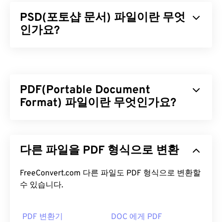
PSD(포토샵 문서) 파일이란 무엇
인가요?
포토샵 문서(PSD)는 강력하고 복잡한 그래픽 디자인
프로그램인
어도비 포토샵
의 기본 파일 형식입니다.
PSD는 이미지와 그에 상응하는 레이어,
벡터 패스
,
PDF(Portable Document
객체, 필터 등을 모두 하나의 파일에 저장할 수 있습
니다! PSD를 사용하면 파일 정보를 접근 가능한 형식
Format) 파일이란 무엇인가요?
으로 유지하면서 이미지나 그래픽 디자인의 개별 구
성 요소를 세밀하게 편집할 수 있습니다. 하지만 PSD
PDF(Portable Document Format)는 텍스트 문서와
의 한 가지 단점은 크기가 크고 다루기 어렵다는 것입
그래픽 이미지의 특징을 모두 갖춘 범용 파일 형식으
니다.
다른 파일을 PDF 형식으로 변환
로, 오늘날 가장 널리 사용되는 파일 형식 중 하나입
니다. PDF가 널리 사용되는 이유는 원본 문서 형식을
PSD 파일을 어떻게 여나요?
그대로 유지할 수 있기 때문입니다. PDF 파일은 어떤
FreeConvert.com 다른 파일도 PDF 형식으로 변환할
기기나 운영 체제에서든 항상 동일하게 표시됩니다.
수 있습니다.
PSD 파일을 여는 데 가장 많이 사용되는 프로그램은
Adobe Photoshop입니다. Adobe 제품의 무료 대안
PDF 파일을 어떻게 여나요?
으로는 GNU Image Manipulation Program(
PDF 변환기
DOC 에게 PDF
GIMP)