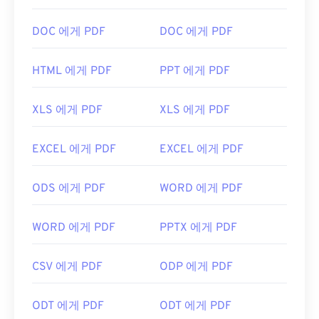
이 있습니다.
PDF 파일을 열어야 할 때 대부분의 사람들은 바로
Adobe Acrobat Reader를
사용합니다. Adobe는
DOC 에게 PDF
DOC 에게 PDF
PDF 표준을 만들었고, Adobe Acrobat Reader는 단
PSD 파일은 크기가 커서 전송, 저장 또는 공유가 쉽
연 가장
인기 있는 무료 PDF 리더
입니다. 사용하기
HTML 에게 PDF
PPT 에게 PDF
지 않습니다. 이를 해결하기 위해 PSD는 데이터를 압
는 전혀 어렵지 않지만, 제 생각에는 불필요하거나 원
축할 수 있는 파일 형식으로 변환되는 경우가 많습니
하지 않을 수 있는 기능들이 너무 많아서 다소 불편한
다. 대부분의 경우
손실 압축을
제공하는
JPEG
나
무
XLS 에게 PDF
XLS 에게 PDF
프로그램입니다.
손실 압축을
제공하는
PNG
로 변환됩니다.
Chrome과 Firefox를 포함한 대부분의 웹 브라우저는
EXCEL 에게 PDF
EXCEL 에게 PDF
PDF 파일을 자동으로 열 수 있습니다. 추가 기능이나
확장 프로그램이 필요할 수도 있고, 필요하지 않을 수
개발자:
Adobe Inc.
ODS 에게 PDF
WORD 에게 PDF
도 있지만, 온라인에서 PDF 링크를 클릭하면 자동으
최초 출시:
1990년 2월 19일
로 열리도록 설정하면 매우 편리합니다. 좀 더 다양한
유용한 링크:
기능을 원하신다면
SumatraPDF
나
MuPDF를
강력
WORD 에게 PDF
PPTX 에게 PDF
추천합니다. 둘 다 무료입니다.
https://www.lifewire.com/psd-file-2622194
개발자:
ISO
CSV 에게 PDF
ODP 에게 PDF
최초 출시:
1993년 6월 15일
ODT 에게 PDF
ODT 에게 PDF
유용한 링크: