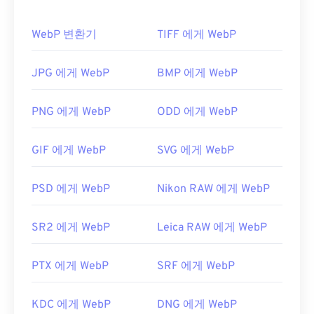
게 로드됩니다.
RAF를 여는 기본 프로그램은
MyFinePix Studio
입니
WebP 변환기
TIFF 에게 WebP
다. 이 소프트웨어는 새 후지필름 디지털 카메라 구매
WebP 파일을 어떻게 여나요?
시 포함되어 있거나
여기에서
다운로드할 수 있습니
다. 또는
WebP 파일을 여는 기본 프로그램은 여러 플랫폼에
Adobe Photoshop Lightroom
이나
Adobe
JPG 에게 WebP
BMP 에게 WebP
Photoshop을
서 작동하는
Google Chrome(크롬)
사용해 보세요. 이 경우 특수
입니다. WebP 파
RAF 플러
그인이
일은
GIMP
필요할 수 있습니다.
와
Microsoft Paint
에서도 자동으로 열립
PNG 에게 WebP
ODD 에게 WebP
니다. Chrome을 제외한 모든 웹 브라우저는 WebP
Microsoft Windows에서는 RAF 파일을 열 수 있는 유
형식을 지원합니다.
료 프로그램으로
HDR Darkroom
,
PhotoFiltre
GIF 에게 WebP
SVG 에게 WebP
Studio
다른 무료 뷰어로는
,
ACDSee Photo Manager
Pixelmator
와
가 있습니다.
Photopea가
있습
macOS에서는
니다.
Corel PaintShop Pro
Apple Aperture를
도 사용해 보세요.
사용해 보세요.
PSD 에게 WebP
Nikon RAW 에게 WebP
IrfanView
,
Windows Photo Viewer
,
Adobe
개발사:
후지필름
Photoshop을
사용하기 전에 WebP 파일을 여는 플러
최초 출시: 2004
SR2 에게 WebP
Leica RAW 에게 WebP
그인을 설치해야 합니다.
개발자:
Google
PTX 에게 WebP
SRF 에게 WebP
최초 출시:
2010년 9월
유용한 링크:
KDC 에게 WebP
DNG 에게 WebP