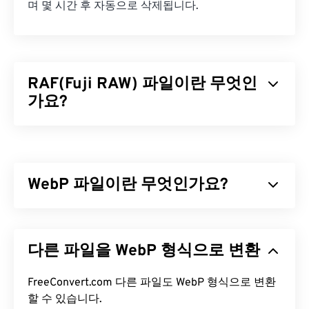
며 몇 시간 후 자동으로 삭제됩니다.
RAF(Fuji RAW) 파일이란 무엇인
가요?
후지 RAW(RAF)는 후지 카메라의
전하 결합 소자
(CCD)
또는
상보성 금속 산화물 반도체(CMOS)
센서
로 촬영한 RAW 파일 형식의 이름입니다. RAF는 사
WebP 파일이란 무엇인가요?
진 촬영 당시의 모든 정보를 포함하고 보존하는 미처
리 이미지입니다. RAF는 RAW 파일에 저장된 정보를
사용하여 다양한 종류의 시각적 이미지를 만드는 데
WebP는
예측 압축을
사용하여 웹 페이지와 모바일
가장 일반적으로 사용됩니다. RAF는 가역적 프로세
애플리케이션에 적합한 이미지를 생성하는 오픈 소
다른 파일을 WebP 형식으로 변환
스를 통해 이미지를 현상할 때 유연성을 제공한다는
스 파일 형식입니다. WebP 이미지는
JPEG(JPG)
및
점에서 유용합니다.
PNG(Portable Network Graphics)
파일보다 최대
30% 더 작지만 시각적 품질은 비슷합니다. WebP 이
FreeConvert.com 다른 파일도 WebP 형식으로 변환
RAF 파일을 어떻게 여나요?
미지는 웹 페이지와 모바일 애플리케이션에서 빠르
할 수 있습니다.