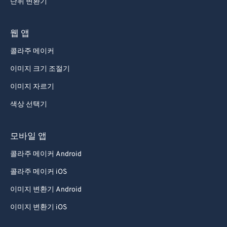
단위 변환기
93
93
94
94
웹 앱
95
95
콜라주 메이커
96
96
이미지 크기 조절기
97
97
이미지 자르기
98
98
색상 선택기
99
99
모바일 앱
콜라주 메이커 Android
콜라주 메이커 iOS
이미지 변환기 Android
이미지 변환기 iOS