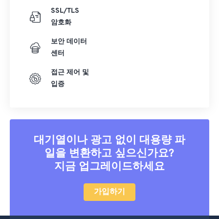
SSL/TLS
41
41
41
41
41
41
암호화
42
42
42
42
42
42
보안 데이터
43
43
43
43
43
43
센터
44
44
44
44
44
44
접근 제어 및
45
45
45
45
45
45
입증
46
46
46
46
46
46
47
47
47
47
47
47
48
48
48
48
48
48
대기열이나 광고 없이 대용량 파
49
49
49
49
49
49
일을 변환하고 싶으신가요?
50
50
50
50
50
50
지금 업그레이드하세요
51
51
51
51
51
51
가입하기
52
52
52
52
52
52
53
53
53
53
53
53