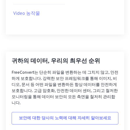
27
27
27
27
27
27
28
28
28
28
28
28
Video 농작물
29
29
29
29
29
29
30
30
30
30
30
30
31
31
31
31
31
31
32
32
32
32
32
32
33
33
33
33
33
33
귀하의 데이터, 우리의 최우선 순위
34
34
34
34
34
34
FreeConvert는 단순히 파일을 변환하는 데 그치지 않고, 안전
하게 보호합니다. 강력한 보안 프레임워크를 통해 이미지, 비
35
35
35
35
35
35
디오, 문서 등 어떤 파일을 변환하든 항상 데이터를 안전하게
36
36
36
36
36
36
보호합니다. 고급 암호화, 안전한 데이터 센터, 그리고 철저한
모니터링을 통해 데이터 보안의 모든 측면을 철저히 관리합
37
37
37
37
37
37
니다.
38
38
38
38
38
38
보안에 대한 당사의 노력에 대해 자세히 알아보세요
39
39
39
39
39
39
40
40
40
40
40
40