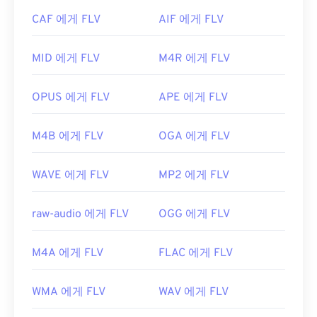
https://www.realnetworks.com/realmediaHD
FLV는 개방형 표준을 기반으로 하므로 Adobe 이외
CAF 에게 FLV
AIF 에게 FLV
의 여러 제품에서 열 수 있습니다. FLV를 열 수 있는
다른 프로그램으로는
VLC 미디어 플레이어
,
Zoom
MID 에게 FLV
M4R 에게 FLV
Player
,
RealNetworks RealPlayer Cloud
,
Eltima
Elmedia Player
등이
있습니다.
OPUS 에게 FLV
APE 에게 FLV
개발자:
Adobe
최초 출시:
2003년
M4B 에게 FLV
OGA 에게 FLV
유용한 링크:
https://en.wikipedia.org/wiki/플래시_비디오
WAVE 에게 FLV
MP2 에게 FLV
https://www.lifewire.com/flv-file
raw-audio 에게 FLV
OGG 에게 FLV
M4A 에게 FLV
FLAC 에게 FLV
WMA 에게 FLV
WAV 에게 FLV