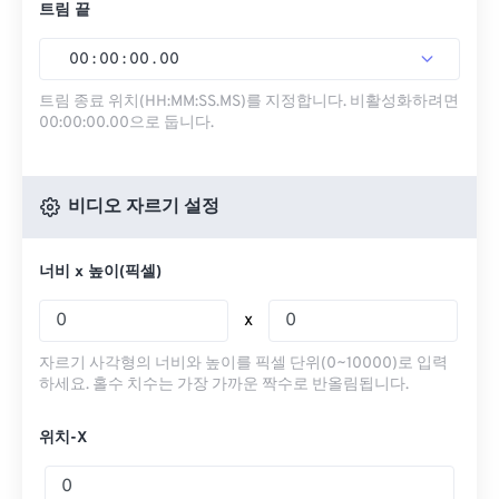
트림 끝
00
:
00
:
00
.
00
트림 종료 위치(HH:MM:SS.MS)를 지정합니다. 비활성화하려면
00:00:00.00으로 둡니다.
비디오 자르기 설정
너비 x 높이(픽셀)
x
자르기 사각형의 너비와 높이를 픽셀 단위(0~10000)로 입력
하세요. 홀수 치수는 가장 가까운 짝수로 반올림됩니다.
위치-X