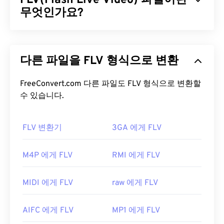
FLV(Flash Live Video) 파일이란
RealAudio 코덱으로 오디오를 압축합니다.
무엇인가요?
RM 파일을 어떻게 여나요?
플래시 라이브 비디오(FLV)는 이름에서 알 수 있듯이
플래시
비디오의 한 유형입니다. 주로 인터넷을 통해
RM 파일은 RealNetworks에서 개발한 독점 포맷으
다른 파일을 FLV 형식으로 변환
고품질의 동기화가 잘 된 멀티미디어 콘텐츠를 제공
로, 기본적으로
RealPlayer
에서 실행됩니다.
하는 인기 있는 형식입니다. 또한 미디어 컨테이너이
RealPlayer가 없다면
여기에서
다운로드하세요.
므로
FreeConvert.com 다른 파일도 FLV 형식으로 변환할
코덱을
사용하여 파일 크기를 압축합니다. FLV
는 ISO 기반 미디어 파일 형식이라고도 하는 개방형
수 있습니다.
RM 파일을 열 수 있는 다른 프로그램으로는
VLC 미
표준
ISO/IEC 14496-12:2008을
사용하며, 유연성과
디어 플레이어
,
MPlayer
,
CrystalPlayer가
있습니다.
독립성이라는 장점을 제공합니다.
모바일 기기의 경우 Apple iOS에서는
OPlayer HD
,
FLV 변환기
3GA 에게 FLV
Android에서는 VLC 미디어 플레이어를
사용해 보세
FLV 파일을 어떻게 여나요?
요.
M4P 에게 FLV
RMI 에게 FLV
개발자:
RealNetworks
기본적으로 FLV는
Animate Creative Cloud
(Animate CC) 및
Flash
와 같은
Adobe
제품에서 열립
최초 출시:
1997년
MIDI 에게 FLV
raw 에게 FLV
니다. Adobe Flash 7 이상 버전에서 가장 잘 열립니
유용한 링크:
다. FLV는 챕터나 자막을 지원하지 않지만, 메타데이
AIFC 에게 FLV
MP1 에게 FLV
https://en.wikipedia.org/wiki/RealMedia
터 태그는 지원합니다.