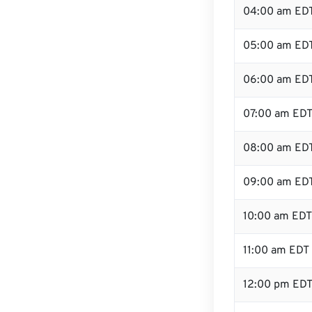
04:00 am ED
05:00 am ED
06:00 am ED
07:00 am ED
08:00 am ED
09:00 am ED
10:00 am EDT
11:00 am EDT
12:00 pm ED