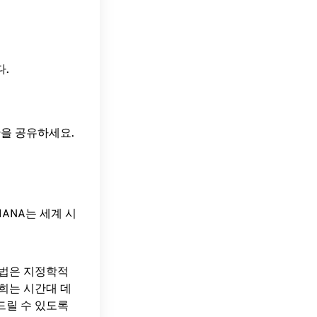
다.
간을 공유하세요.
ANA는 세계 시
방법은 지정학적
희는 시간대 데
드릴 수 있도록