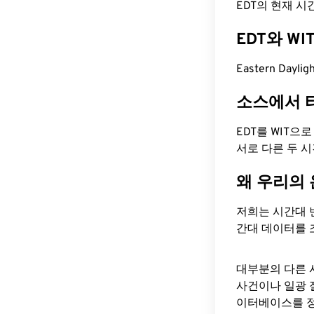
EDT의 현재 시간은
EDT와 W
Eastern Dayli
소스에서 
EDT를 WIT으
서로 다른 두 
왜 우리의
저희는 시간대 
간대 데이터를 
대부분의 다른 
사건이나 일광 
이터베이스를 정