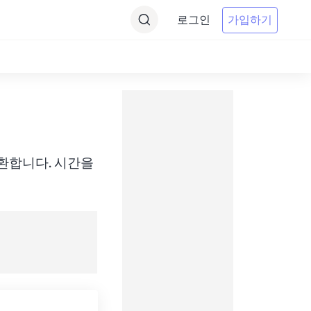
로그인
가입하기
 간에 변환합니다. 시간을