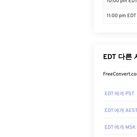
10:00 pm ED
11:00 pm EDT
EDT 다른
FreeConver
EDT 에게 PST
EDT 에게 AES
EDT 에게 MSK