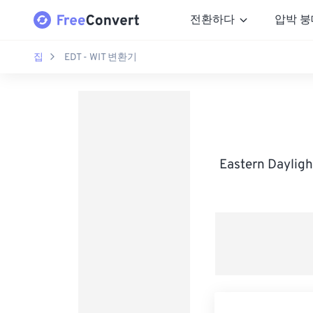
전환하다
압박 붕
집
EDT - WIT 변환기
Eastern Dayli