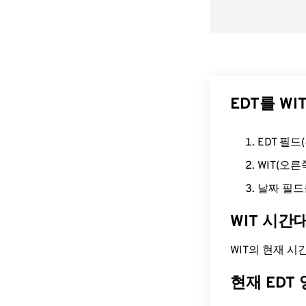
EDT를 W
EDT 필
WIT(오
날짜 필드
WIT 시간
WIT의 현재 시간은 
현재 EDT