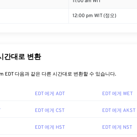
T
11:00 am WIT
12:00 pm WIT (정오)
 시간대로 변환
t.com EDT 다음과 같은 다른 시간대로 변환할 수 있습니다.
EDT 에게 ADT
EDT 에게 WET
T
EDT 에게 CST
EDT 에게 AKST
EDT 에게 HST
EDT 에게 NST