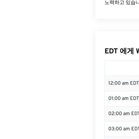
노력하고 있습니
EDT 에게 
12:00 am ED
01:00 am EDT
02:00 am ED
03:00 am ED