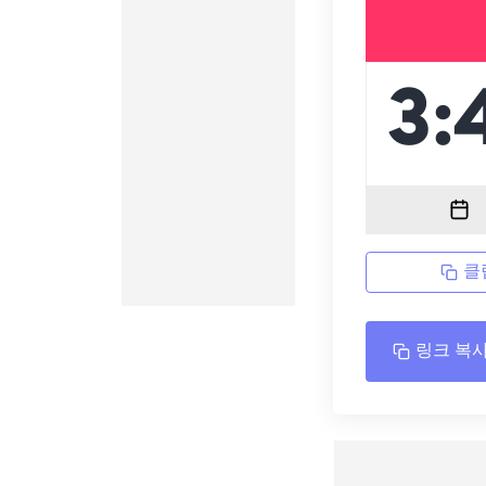
클
링크 복