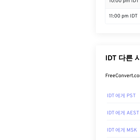
10:00 pm IDT
11:00 pm IDT
IDT 다른
FreeConver
IDT 에게 PST
IDT 에게 AEST
IDT 에게 MSK