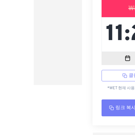
W
클
*WET 현재 사
링크 복