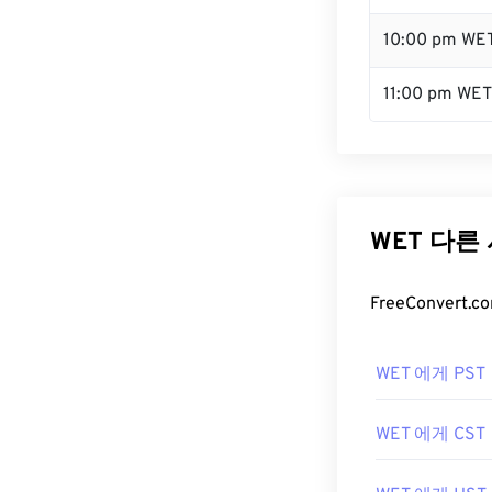
10:00 pm WE
11:00 pm WET
WET 다른
FreeConver
WET 에게 PST
WET 에게 CST