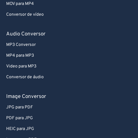
51
51
51
51
51
51
MOV para MP4
52
52
52
52
52
52
Conversor de vídeo
53
53
53
53
53
53
Audio Conversor
54
54
54
54
54
54
55
55
55
55
55
55
MP3 Conversor
56
56
56
56
56
56
MP4 para MP3
57
57
57
57
57
57
Video para MP3
58
58
58
58
58
58
Conversor de áudio
59
59
59
59
59
59
Image Conversor
60
60
61
61
JPG para PDF
62
62
PDF para JPG
63
63
HEIC para JPG