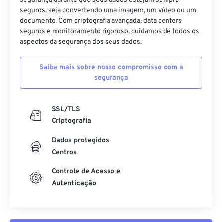
segurança garante que seus dados estejam sempre
25
25
25
25
25
25
seguros, seja convertendo uma imagem, um vídeo ou um
documento. Com criptografia avançada, data centers
26
26
26
26
26
26
seguros e monitoramento rigoroso, cuidamos de todos os
aspectos da segurança dos seus dados.
27
27
27
27
27
27
28
28
28
28
28
28
Saiba mais sobre nosso compromisso com a
29
29
29
29
29
29
segurança
30
30
30
30
30
30
SSL/TLS
31
31
31
31
31
31
Criptografia
32
32
32
32
32
32
Dados protegidos
33
33
33
33
33
33
Centros
34
34
34
34
34
34
Controle de Acesso e
35
35
35
35
35
35
Autenticação
36
36
36
36
36
36
37
37
37
37
37
37