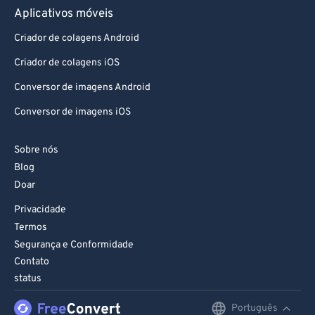
Aplicativos móveis
91
91
Criador de colagens Android
92
92
Criador de colagens iOS
93
93
Conversor de imagens Android
94
94
95
95
Conversor de imagens iOS
96
96
Sobre nós
97
97
Blog
98
98
Doar
99
99
Privacidade
Termos
Segurança e Conformidade
Contato
status
Português
English