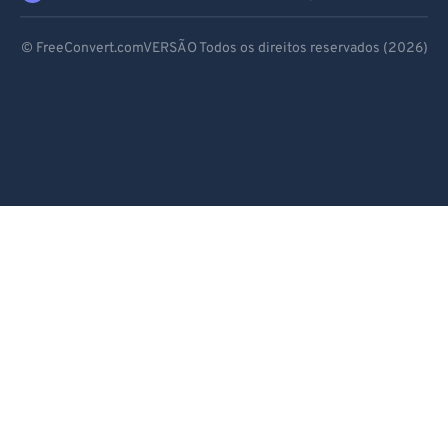
Deutsch
© FreeConvert.comVERSÃO Todos os direitos reservados (2026)
Español
Français
Português
Italiano
Dutch
日本語
简体中文
繁體中文
한국어
Svenska