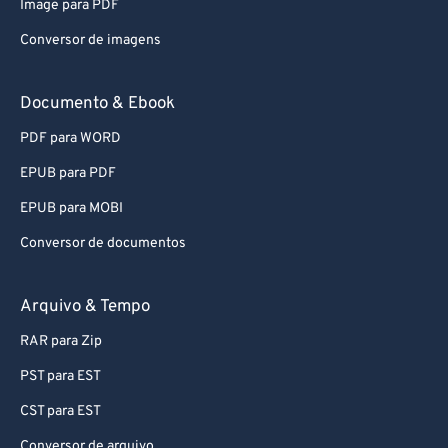
64
64
Image para PDF
65
65
Conversor de imagens
66
66
Documento & Ebook
67
67
68
68
PDF para WORD
69
69
EPUB para PDF
70
70
EPUB para MOBI
71
71
Conversor de documentos
72
72
Arquivo & Tempo
73
73
74
74
RAR para Zip
75
75
PST para EST
76
76
CST para EST
77
77
Conversor de arquivo