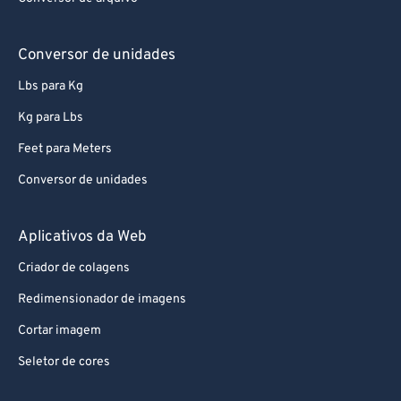
78
78
Conversor de unidades
79
79
Lbs para Kg
80
80
81
81
Kg para Lbs
82
82
Feet para Meters
83
83
Conversor de unidades
84
84
Aplicativos da Web
85
85
Criador de colagens
86
86
Redimensionador de imagens
87
87
88
88
Cortar imagem
89
89
Seletor de cores
90
90