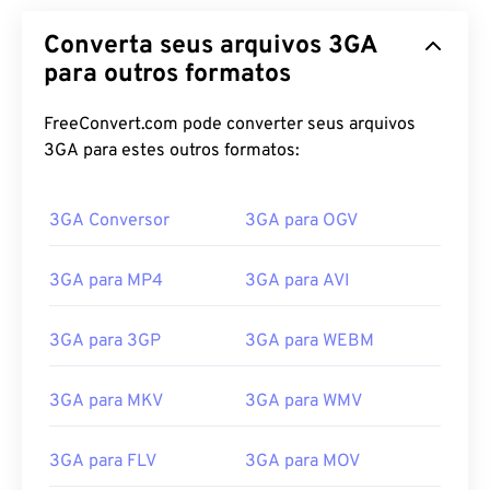
Converta seus arquivos 3GA
para outros formatos
FreeConvert.com pode converter seus arquivos
3GA para estes outros formatos:
3GA Conversor
3GA para OGV
3GA para MP4
3GA para AVI
3GA para 3GP
3GA para WEBM
3GA para MKV
3GA para WMV
3GA para FLV
3GA para MOV
00
00
00
00
00
00
00
00