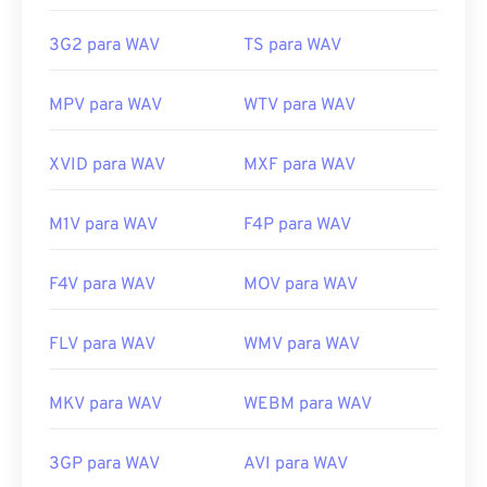
Lançamento inicial:
1991
3G2 para WAV
TS para WAV
Links úteis:
https://en.wikipedia.org/wiki/WAV
MPV para WAV
WTV para WAV
https://www.techopedia.com/definition/12636/wavefor
audio-wav
XVID para WAV
MXF para WAV
M1V para WAV
F4P para WAV
F4V para WAV
MOV para WAV
FLV para WAV
WMV para WAV
MKV para WAV
WEBM para WAV
3GP para WAV
AVI para WAV