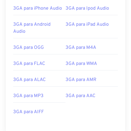
3GA para iPhone Audio
3GA para Ipod Audio
00
00
00
00
00
00
00
00
3GA para Android
3GA para iPad Audio
01
01
01
01
01
01
01
01
Audio
02
02
02
02
02
02
02
02
3GA para OGG
3GA para M4A
03
03
03
03
03
03
03
03
04
04
04
04
04
04
04
04
3GA para FLAC
3GA para WMA
05
05
05
05
05
05
05
05
06
06
06
06
06
06
06
06
3GA para ALAC
3GA para AMR
07
07
07
07
07
07
07
07
3GA para MP3
3GA para AAC
08
08
08
08
08
08
08
08
09
09
09
09
09
09
09
09
3GA para AIFF
10
10
10
10
10
10
10
10
11
11
11
11
11
11
11
11