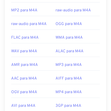
Experts Group
Lançamento inicial:
2001
MP2 para M4A
raw-audio para M4A
Links úteis:
raw-audio para M4A
OGG para M4A
https://en.wikipedia.org/wiki/MPEG-4_Part_14
https://www.loc.gov/preservation/digital/formats/fdd/
FLAC para M4A
WMA para M4A
WAV para M4A
ALAC para M4A
AMR para M4A
MP3 para M4A
AAC para M4A
AIFF para M4A
OGV para M4A
MP4 para M4A
AVI para M4A
3GP para M4A