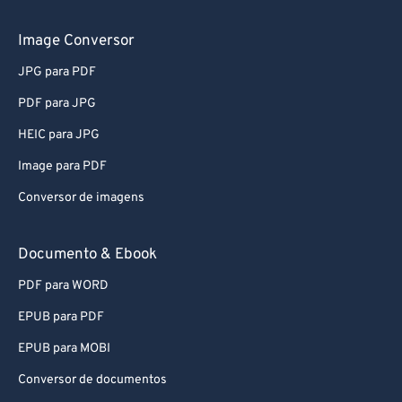
56
56
56
56
56
56
Image Conversor
57
57
57
57
57
57
58
58
58
58
58
58
JPG para PDF
59
59
59
59
59
59
PDF para JPG
60
60
HEIC para JPG
61
61
Image para PDF
62
62
Conversor de imagens
63
63
Documento & Ebook
64
64
65
65
PDF para WORD
66
66
EPUB para PDF
67
67
EPUB para MOBI
68
68
Conversor de documentos