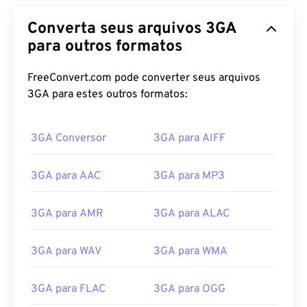
Converta seus arquivos 3GA
para outros formatos
FreeConvert.com pode converter seus arquivos
3GA para estes outros formatos:
3GA Conversor
3GA para AIFF
3GA para AAC
3GA para MP3
00
00
00
00
00
00
00
00
3GA para AMR
3GA para ALAC
00
00
00
00
00
00
00
00
3GA para WAV
3GA para WMA
01
01
01
01
01
01
01
01
02
02
02
02
02
02
02
02
3GA para FLAC
3GA para OGG