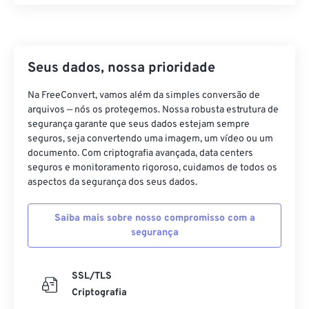
17
17
17
17
17
17
17
17
18
18
18
18
18
18
18
18
Seus dados, nossa prioridade
19
19
19
19
19
19
19
19
20
20
20
20
20
20
20
20
Na FreeConvert, vamos além da simples conversão de
arquivos — nós os protegemos. Nossa robusta estrutura de
21
21
21
21
21
21
21
21
segurança garante que seus dados estejam sempre
22
22
22
22
22
22
22
22
seguros, seja convertendo uma imagem, um vídeo ou um
documento. Com criptografia avançada, data centers
23
23
23
23
23
23
23
23
seguros e monitoramento rigoroso, cuidamos de todos os
aspectos da segurança dos seus dados.
24
24
24
24
24
24
25
25
25
25
25
25
Saiba mais sobre nosso compromisso com a
26
26
26
26
26
26
segurança
27
27
27
27
27
27
SSL/TLS
28
28
28
28
28
28
Criptografia
29
29
29
29
29
29