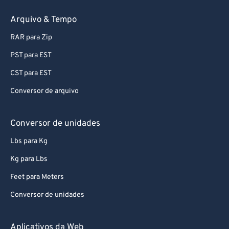
69
69
Arquivo & Tempo
70
70
RAR para Zip
71
71
72
72
PST para EST
73
73
CST para EST
74
74
Conversor de arquivo
75
75
Conversor de unidades
76
76
Lbs para Kg
77
77
Kg para Lbs
78
78
79
79
Feet para Meters
80
80
Conversor de unidades
81
81
Aplicativos da Web