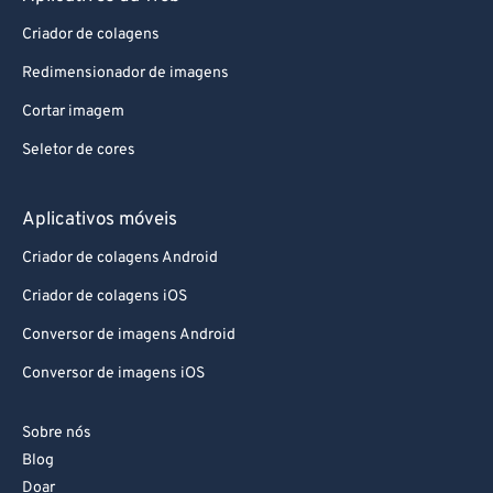
82
82
Criador de colagens
83
83
Redimensionador de imagens
84
84
Cortar imagem
85
85
86
86
Seletor de cores
87
87
Aplicativos móveis
88
88
Criador de colagens Android
89
89
Criador de colagens iOS
90
90
Conversor de imagens Android
91
91
Conversor de imagens iOS
92
92
93
93
Sobre nós
94
94
Blog
95
95
Doar