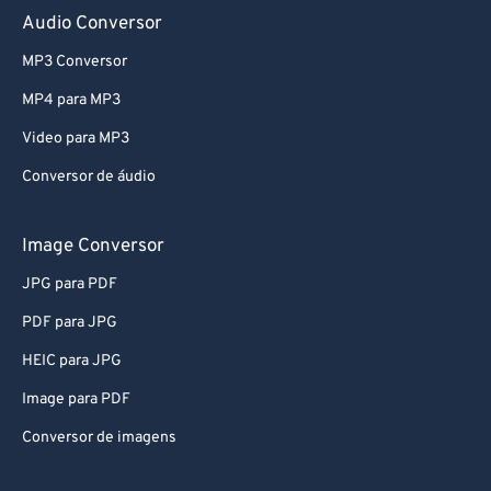
73
73
Audio Conversor
74
74
MP3 Conversor
75
75
MP4 para MP3
76
76
Video para MP3
77
77
Conversor de áudio
78
78
79
79
Image Conversor
80
80
JPG para PDF
81
81
PDF para JPG
82
82
HEIC para JPG
83
83
Image para PDF
84
84
Conversor de imagens
85
85