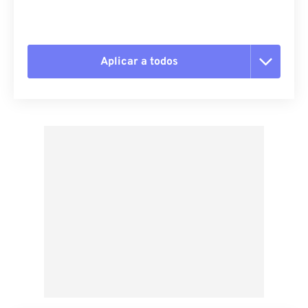
Aplicar a todos
Redefinir todas as opções
Aplicar a partir da predefinição
Salvar como predefinição