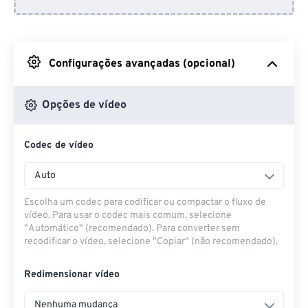
Do Dropbox
Do Google Drive
Configurações avançadas (opcional)
Do OneDrive
Opções de vídeo
Codec de vídeo
Da URL
Auto
Escolha um codec para codificar ou compactar o fluxo de
vídeo. Para usar o codec mais comum, selecione
"Automático" (recomendado). Para converter sem
recodificar o vídeo, selecione "Copiar" (não recomendado).
Redimensionar vídeo
Nenhuma mudança