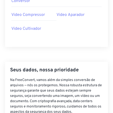
33
33
33
33
33
33
Conversor
34
34
34
34
34
34
Video Compressor
Video Aparador
35
35
35
35
35
35
36
36
36
36
36
36
Video Cultivador
37
37
37
37
37
37
38
38
38
38
38
38
39
39
39
39
39
39
40
40
40
40
40
40
41
41
41
41
41
41
Seus dados, nossa prioridade
42
42
42
42
42
42
Na FreeConvert, vamos além da simples conversão de
43
43
43
43
43
43
arquivos — nós os protegemos. Nossa robusta estrutura de
segurança garante que seus dados estejam sempre
44
44
44
44
44
44
seguros, seja convertendo uma imagem, um vídeo ou um
documento. Com criptografia avançada, data centers
45
45
45
45
45
45
seguros e monitoramento rigoroso, cuidamos de todos os
46
46
46
46
46
46
aspectos da segurança dos seus dados.