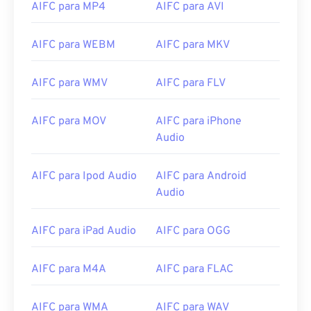
AIFC para MP4
AIFC para AVI
07
07
07
07
07
07
07
07
08
08
08
08
08
08
08
08
AIFC para WEBM
AIFC para MKV
09
09
09
09
09
09
09
09
10
10
10
10
10
10
10
10
AIFC para WMV
AIFC para FLV
11
11
11
11
11
11
11
11
AIFC para MOV
AIFC para iPhone
12
12
12
12
12
12
12
12
Audio
13
13
13
13
13
13
13
13
14
14
14
14
14
14
14
14
AIFC para Ipod Audio
AIFC para Android
Audio
15
15
15
15
15
15
15
15
16
16
16
16
16
16
16
16
AIFC para iPad Audio
AIFC para OGG
17
17
17
17
17
17
17
17
18
18
18
18
18
18
18
18
AIFC para M4A
AIFC para FLAC
19
19
19
19
19
19
19
19
AIFC para WMA
AIFC para WAV