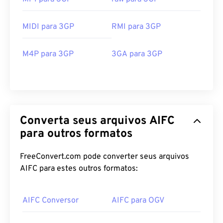
MIDI para 3GP
RMI para 3GP
M4P para 3GP
3GA para 3GP
00
00
00
00
00
00
00
00
00
00
00
00
00
00
00
00
Converta seus arquivos AIFC
01
01
01
01
01
01
01
01
para outros formatos
02
02
02
02
02
02
02
02
FreeConvert.com pode converter seus arquivos
03
03
03
03
03
03
03
03
AIFC para estes outros formatos:
04
04
04
04
04
04
04
04
05
05
05
05
05
05
05
05
AIFC Conversor
AIFC para OGV
06
06
06
06
06
06
06
06