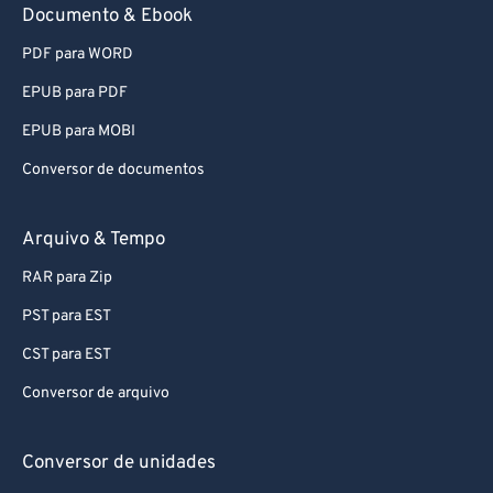
86
86
Documento & Ebook
87
87
PDF para WORD
88
88
EPUB para PDF
89
89
EPUB para MOBI
90
90
Conversor de documentos
91
91
92
92
Arquivo & Tempo
93
93
RAR para Zip
94
94
PST para EST
95
95
CST para EST
96
96
Conversor de arquivo
97
97
98
98
Conversor de unidades