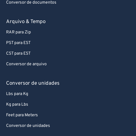
Conversor de documentos
89
89
90
90
Arquivo & Tempo
91
91
RAR para Zip
92
92
PST para EST
93
93
CST para EST
94
94
Conversor de arquivo
95
95
96
96
Conversor de unidades
97
97
Lbs para Kg
98
98
Kg para Lbs
99
99
Feet para Meters
Conversor de unidades