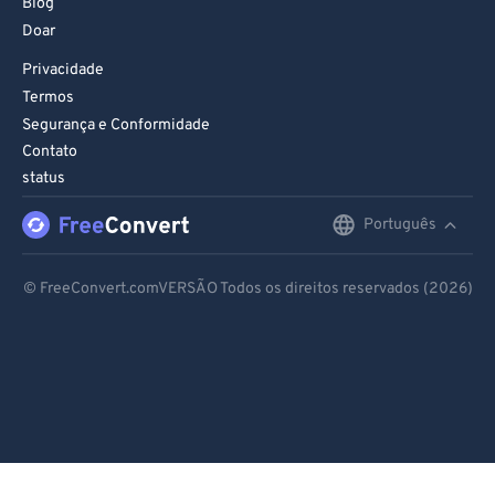
Blog
Doar
Privacidade
Termos
Segurança e Conformidade
Contato
status
Português
English
Deutsch
© FreeConvert.comVERSÃO Todos os direitos reservados (2026)
Español
Français
Português
Italiano