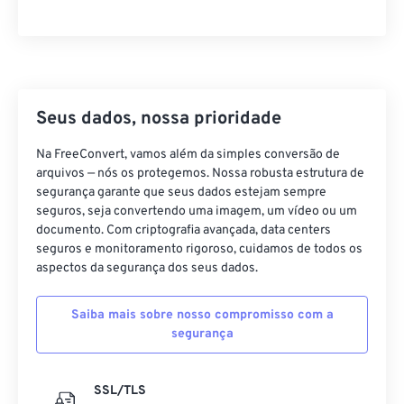
36
36
36
36
36
36
37
37
37
37
37
37
38
38
38
38
38
38
39
39
39
39
39
39
Seus dados, nossa prioridade
40
40
40
40
40
40
Na FreeConvert, vamos além da simples conversão de
41
41
41
41
41
41
arquivos — nós os protegemos. Nossa robusta estrutura de
segurança garante que seus dados estejam sempre
42
42
42
42
42
42
seguros, seja convertendo uma imagem, um vídeo ou um
43
43
43
43
43
43
documento. Com criptografia avançada, data centers
seguros e monitoramento rigoroso, cuidamos de todos os
44
44
44
44
44
44
aspectos da segurança dos seus dados.
45
45
45
45
45
45
Saiba mais sobre nosso compromisso com a
46
46
46
46
46
46
segurança
47
47
47
47
47
47
48
48
48
48
48
48
SSL/TLS