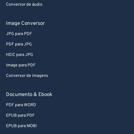
Conversor de áudio
76
76
77
77
Image Conversor
78
78
JPG para PDF
79
79
PDF para JPG
80
80
HEIC para JPG
81
81
Image para PDF
82
82
Conversor de imagens
83
83
84
84
Documento & Ebook
85
85
PDF para WORD
86
86
EPUB para PDF
87
87
EPUB para MOBI
88
88