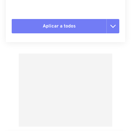
Aplicar a todos
Redefinir todas as opções
Aplicar a partir da predefinição
Salvar como predefinição