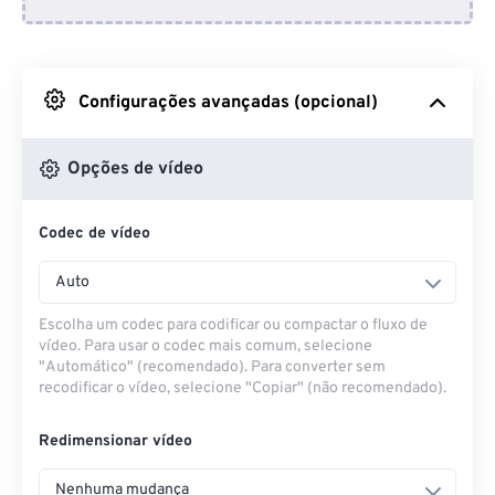
Do Dropbox
Do Google Drive
Configurações avançadas (opcional)
Do OneDrive
Opções de vídeo
Codec de vídeo
Da URL
Auto
Escolha um codec para codificar ou compactar o fluxo de
vídeo. Para usar o codec mais comum, selecione
"Automático" (recomendado). Para converter sem
recodificar o vídeo, selecione "Copiar" (não recomendado).
Redimensionar vídeo
Nenhuma mudança