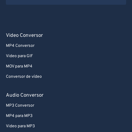
62
62
63
63
64
64
65
65
Video Conversor
66
66
MP4 Conversor
67
67
Video para GIF
68
68
MOV para MP4
69
69
Conversor de vídeo
70
70
71
71
Audio Conversor
72
72
MP3 Conversor
73
73
MP4 para MP3
74
74
Video para MP3
75
75