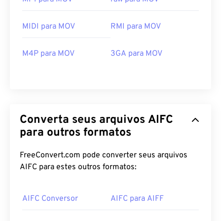
MIDI para MOV
RMI para MOV
M4P para MOV
3GA para MOV
00
00
00
00
00
00
00
00
00
00
00
00
00
00
00
00
Converta seus arquivos AIFC
01
01
01
01
01
01
01
01
para outros formatos
02
02
02
02
02
02
02
02
FreeConvert.com pode converter seus arquivos
03
03
03
03
03
03
03
03
AIFC para estes outros formatos:
04
04
04
04
04
04
04
04
05
05
05
05
05
05
05
05
AIFC Conversor
AIFC para AIFF
06
06
06
06
06
06
06
06