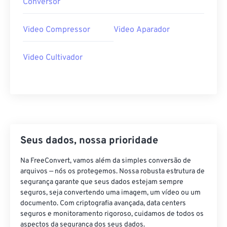
33
33
33
33
33
33
Conversor
34
34
34
34
34
34
Video Compressor
Video Aparador
35
35
35
35
35
35
36
36
36
36
36
36
Video Cultivador
37
37
37
37
37
37
38
38
38
38
38
38
39
39
39
39
39
39
40
40
40
40
40
40
41
41
41
41
41
41
Seus dados, nossa prioridade
42
42
42
42
42
42
Na FreeConvert, vamos além da simples conversão de
43
43
43
43
43
43
arquivos — nós os protegemos. Nossa robusta estrutura de
segurança garante que seus dados estejam sempre
44
44
44
44
44
44
seguros, seja convertendo uma imagem, um vídeo ou um
documento. Com criptografia avançada, data centers
45
45
45
45
45
45
seguros e monitoramento rigoroso, cuidamos de todos os
46
46
46
46
46
46
aspectos da segurança dos seus dados.