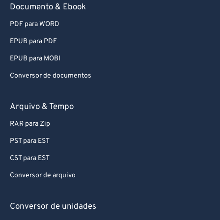
86
86
Documento & Ebook
87
87
PDF para WORD
88
88
EPUB para PDF
89
89
EPUB para MOBI
90
90
Conversor de documentos
91
91
92
92
Arquivo & Tempo
93
93
RAR para Zip
94
94
PST para EST
95
95
CST para EST
96
96
Conversor de arquivo
97
97
98
98
Conversor de unidades