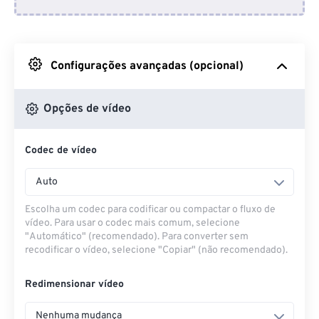
Do Dropbox
Do Google Drive
Configurações avançadas (opcional)
Do OneDrive
Opções de vídeo
Codec de vídeo
Da URL
Auto
Escolha um codec para codificar ou compactar o fluxo de
vídeo. Para usar o codec mais comum, selecione
"Automático" (recomendado). Para converter sem
recodificar o vídeo, selecione "Copiar" (não recomendado).
Redimensionar vídeo
Nenhuma mudança