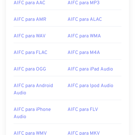
AIFC para AAC
AIFC para MP3
07
07
07
07
07
07
07
07
08
08
08
08
08
08
08
08
AIFC para AMR
AIFC para ALAC
09
09
09
09
09
09
09
09
10
10
10
10
10
10
10
10
AIFC para WAV
AIFC para WMA
11
11
11
11
11
11
11
11
AIFC para FLAC
AIFC para M4A
12
12
12
12
12
12
12
12
13
13
13
13
13
13
13
13
AIFC para OGG
AIFC para iPad Audio
14
14
14
14
14
14
14
14
15
15
15
15
15
15
15
15
AIFC para Android
AIFC para Ipod Audio
Audio
16
16
16
16
16
16
16
16
17
17
17
17
17
17
17
17
AIFC para iPhone
AIFC para FLV
18
18
18
18
18
18
18
18
Audio
19
19
19
19
19
19
19
19
AIFC para WMV
AIFC para MKV