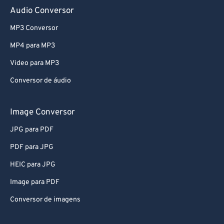
73
73
Audio Conversor
74
74
MP3 Conversor
75
75
MP4 para MP3
76
76
Video para MP3
77
77
Conversor de áudio
78
78
79
79
Image Conversor
80
80
JPG para PDF
81
81
PDF para JPG
82
82
HEIC para JPG
83
83
Image para PDF
84
84
Conversor de imagens
85
85