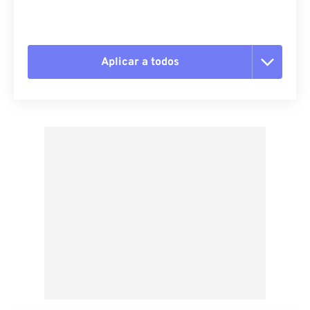
Aplicar a todos
Redefinir todas as opções
Aplicar a partir da predefinição
Salvar como predefinição