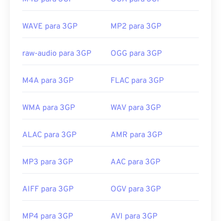
MP4.
Desenvolvido por:
Projeto de Parceria de 3ª
WAVE para 3GP
MP2 para 3GP
Geração (3GPP)
Lançamento inicial:
1997
raw-audio para 3GP
OGG para 3GP
Links úteis:
M4A para 3GP
FLAC para 3GP
https://en.wikipedia.org/wiki/3GP_and_3G2
https://www.3gpp.org/
WMA para 3GP
WAV para 3GP
ALAC para 3GP
AMR para 3GP
MP3 para 3GP
AAC para 3GP
AIFF para 3GP
OGV para 3GP
MP4 para 3GP
AVI para 3GP