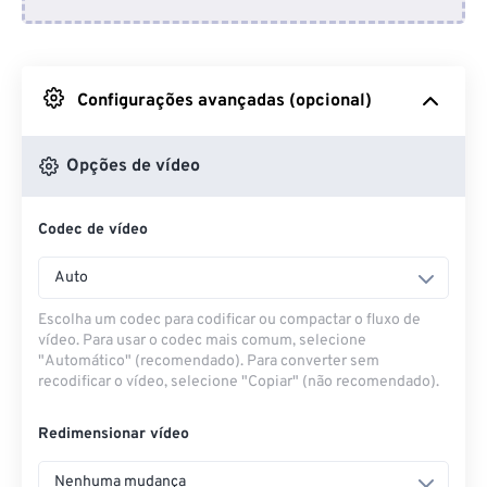
Do Dropbox
Do Google Drive
Configurações avançadas (opcional)
Do OneDrive
Opções de vídeo
Codec de vídeo
Da URL
Auto
Escolha um codec para codificar ou compactar o fluxo de
vídeo. Para usar o codec mais comum, selecione
"Automático" (recomendado). Para converter sem
recodificar o vídeo, selecione "Copiar" (não recomendado).
Redimensionar vídeo
Nenhuma mudança