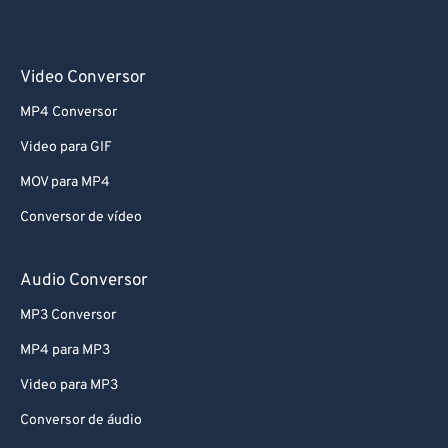
68
68
69
69
70
70
Video Conversor
71
71
MP4 Conversor
72
72
Video para GIF
73
73
MOV para MP4
74
74
Conversor de vídeo
75
75
76
76
Audio Conversor
77
77
MP3 Conversor
78
78
MP4 para MP3
79
79
Video para MP3
80
80
Conversor de áudio