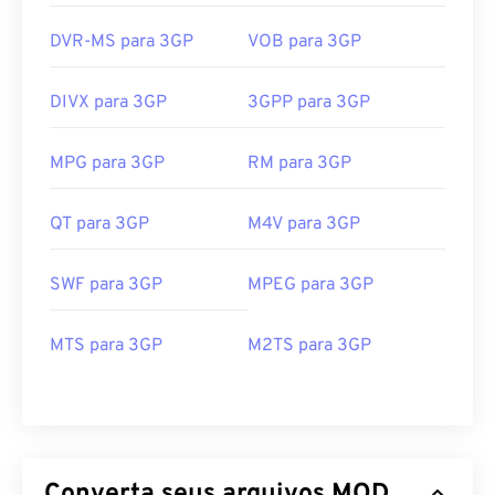
DVR-MS para 3GP
VOB para 3GP
DIVX para 3GP
3GPP para 3GP
MPG para 3GP
RM para 3GP
QT para 3GP
M4V para 3GP
SWF para 3GP
MPEG para 3GP
00
00
00
00
00
00
00
00
MTS para 3GP
M2TS para 3GP
00
00
00
00
00
00
00
00
01
01
01
01
01
01
01
01
Converta seus arquivos MOD