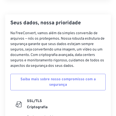
42
42
42
42
42
42
43
43
43
43
43
43
44
44
44
44
44
44
Seus dados, nossa prioridade
45
45
45
45
45
45
Na FreeConvert, vamos além da simples conversão de
arquivos — nós os protegemos. Nossa robusta estrutura de
46
46
46
46
46
46
segurança garante que seus dados estejam sempre
47
47
47
47
47
47
seguros, seja convertendo uma imagem, um vídeo ou um
documento. Com criptografia avançada, data centers
48
48
48
48
48
48
seguros e monitoramento rigoroso, cuidamos de todos os
49
49
49
49
49
49
aspectos da segurança dos seus dados.
50
50
50
50
50
50
Saiba mais sobre nosso compromisso com a
51
51
51
51
51
51
segurança
52
52
52
52
52
52
53
53
53
53
53
53
SSL/TLS
Criptografia
54
54
54
54
54
54