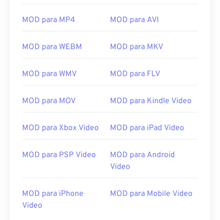
16
16
16
16
16
16
16
16
MOD para MP4
MOD para AVI
17
17
17
17
17
17
17
17
MOD para WEBM
MOD para MKV
18
18
18
18
18
18
18
18
19
19
19
19
19
19
19
19
MOD para WMV
MOD para FLV
20
20
20
20
20
20
20
20
21
21
21
21
21
21
21
21
MOD para MOV
MOD para Kindle Video
22
22
22
22
22
22
22
22
MOD para Xbox Video
MOD para iPad Video
23
23
23
23
23
23
23
23
24
24
24
24
24
24
MOD para PSP Video
MOD para Android
25
25
25
25
25
25
Video
26
26
26
26
26
26
MOD para iPhone
MOD para Mobile Video
27
27
27
27
27
27
Video
28
28
28
28
28
28