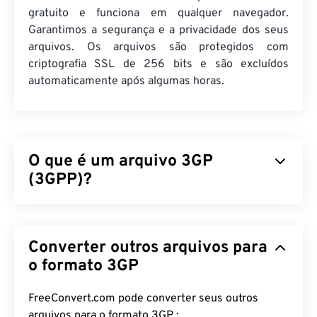
gratuito e funciona em qualquer navegador.
Garantimos a segurança e a privacidade dos seus
arquivos. Os arquivos são protegidos com
criptografia SSL de 256 bits e são excluídos
automaticamente após algumas horas.
O que é um arquivo 3GP
(3GPP)?
3GPP (3GP) é um formato de contêiner multimídia
projetado para redes de sistema universal de
Converter outros arquivos para
telecomunicações móveis (
UMTS
) de terceira
geração (3G), que é um padrão global de sistema
o formato 3GP
para dispositivos móveis (
GSM
). Como o UMTS é
uma tecnologia para dispositivos móveis, o
FreeConvert.com pode converter seus outros
formato 3GP permite que celulares em redes
arquivos para o formato 3GP :