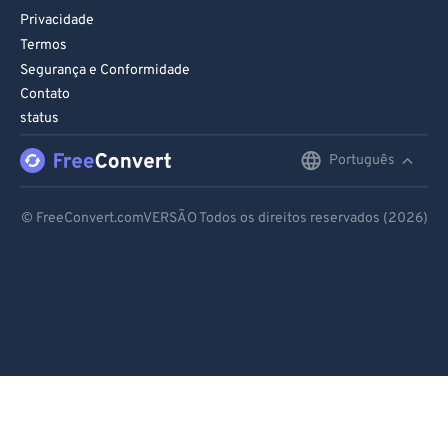
Privacidade
Termos
Segurança e Conformidade
Contato
status
Português
English
Deutsch
© FreeConvert.comVERSÃO Todos os direitos reservados (2026)
Español
Français
Português
Italiano
Dutch