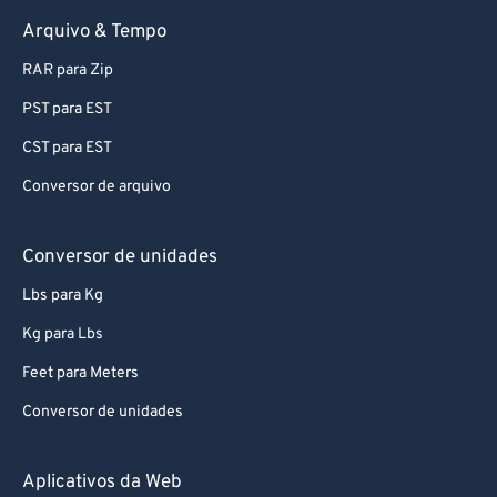
95
95
Arquivo & Tempo
96
96
RAR para Zip
97
97
PST para EST
98
98
CST para EST
99
99
Conversor de arquivo
Conversor de unidades
Lbs para Kg
Kg para Lbs
Feet para Meters
Conversor de unidades
Aplicativos da Web