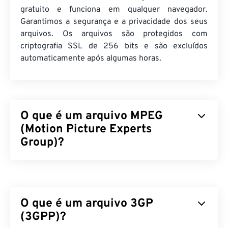
gratuito e funciona em qualquer navegador.
Garantimos a segurança e a privacidade dos seus
arquivos. Os arquivos são protegidos com
criptografia SSL de 256 bits e são excluídos
automaticamente após algumas horas.
O que é um arquivo MPEG
(Motion Picture Experts
Group)?
Motion Picture Experts Group (MPEG) é uma
família
de formatos de arquivo de vídeo digital,
assim como o nome da organização que
O que é um arquivo 3GP
desenvolveu os padrões do formato. O formato de
arquivo emprega compressão sofisticada usando
(3GPP)?
codecs
, produzindo arquivos pequenos de