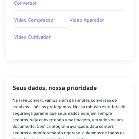
38
38
38
38
38
38
Conversor
39
39
39
39
39
39
Video Compressor
Video Aparador
40
40
40
40
40
40
41
41
41
41
41
41
Video Cultivador
42
42
42
42
42
42
43
43
43
43
43
43
44
44
44
44
44
44
45
45
45
45
45
45
46
46
46
46
46
46
Seus dados, nossa prioridade
47
47
47
47
47
47
Na FreeConvert, vamos além da simples conversão de
48
48
48
48
48
48
arquivos — nós os protegemos. Nossa robusta estrutura de
segurança garante que seus dados estejam sempre
49
49
49
49
49
49
seguros, seja convertendo uma imagem, um vídeo ou um
documento. Com criptografia avançada, data centers
50
50
50
50
50
50
seguros e monitoramento rigoroso, cuidamos de todos os
51
51
51
51
51
51