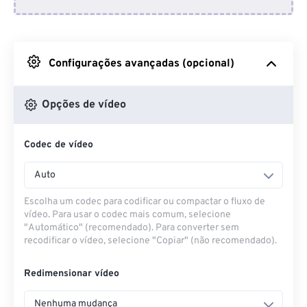
Do Dropbox
Do Google Drive
Configurações avançadas (opcional)
Do OneDrive
Opções de vídeo
Codec de vídeo
Da URL
Auto
Escolha um codec para codificar ou compactar o fluxo de
vídeo. Para usar o codec mais comum, selecione
"Automático" (recomendado). Para converter sem
recodificar o vídeo, selecione "Copiar" (não recomendado).
Redimensionar vídeo
Nenhuma mudança