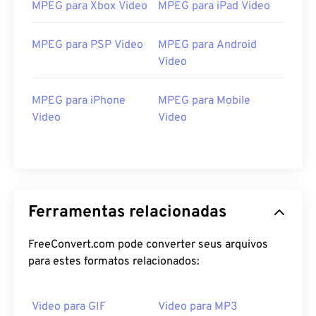
25
25
25
25
25
25
MPEG para Xbox Video
MPEG para iPad Video
26
26
26
26
26
26
MPEG para PSP Video
MPEG para Android
27
27
27
27
27
27
Video
28
28
28
28
28
28
MPEG para iPhone
MPEG para Mobile
29
29
29
29
29
29
Video
Video
30
30
30
30
30
30
31
31
31
31
31
31
32
32
32
32
32
32
33
33
33
33
33
33
Ferramentas relacionadas
34
34
34
34
34
34
FreeConvert.com pode converter seus arquivos
35
35
35
35
35
35
para estes formatos relacionados:
36
36
36
36
36
36
37
37
37
37
37
37
Video para GIF
Video para MP3