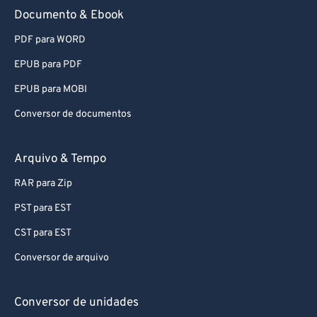
91
91
Documento & Ebook
92
92
PDF para WORD
93
93
EPUB para PDF
94
94
EPUB para MOBI
95
95
Conversor de documentos
96
96
97
97
Arquivo & Tempo
98
98
RAR para Zip
99
99
PST para EST
CST para EST
Conversor de arquivo
Conversor de unidades