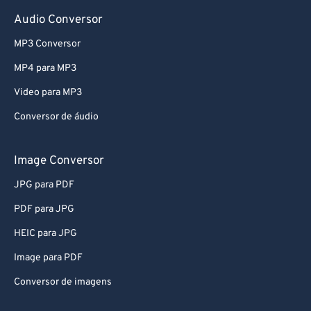
78
78
Audio Conversor
79
79
MP3 Conversor
80
80
MP4 para MP3
81
81
Video para MP3
82
82
Conversor de áudio
83
83
84
84
Image Conversor
85
85
JPG para PDF
86
86
PDF para JPG
87
87
HEIC para JPG
88
88
Image para PDF
89
89
Conversor de imagens
90
90