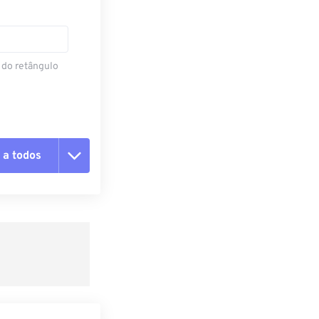
 do retângulo
 a todos
 as opções
da predefinição
definição