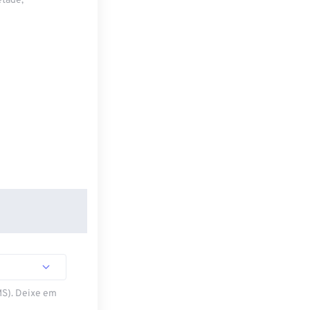
etade,
MS). Deixe em