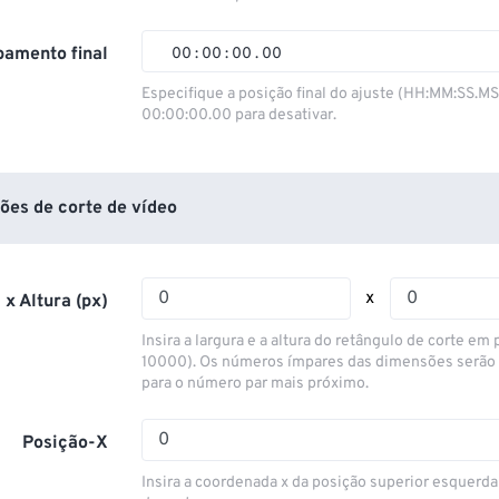
01
01
01
01
02
02
02
02
amento final
00
:
00
:
00
.
00
03
03
03
03
00
00
00
00
Especifique a posição final do ajuste (HH:MM:SS.M
00:00:00.00 para desativar.
04
04
04
04
01
01
01
01
05
05
05
05
02
02
02
02
06
06
06
06
03
03
03
03
ões de corte de vídeo
07
07
07
07
04
04
04
04
08
08
08
08
05
05
05
05
x
 x Altura (px)
09
09
09
09
06
06
06
06
Insira a largura e a altura do retângulo de corte em p
10
10
10
10
07
07
07
07
10000). Os números ímpares das dimensões serão
para o número par mais próximo.
11
11
11
11
08
08
08
08
12
12
12
12
09
09
09
09
Posição-X
13
13
13
13
10
10
10
10
Insira a coordenada x da posição superior esquerda