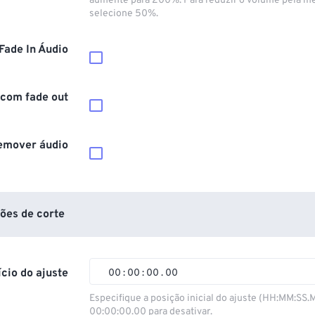
aumente para 200%. Para reduzir o volume pela m
selecione 50%.
Fade In Áudio
 com fade out
emover áudio
ões de corte
ício do ajuste
00
:
00
:
00
.
00
00
00
00
00
Especifique a posição inicial do ajuste (HH:MM:SS.
00:00:00.00 para desativar.