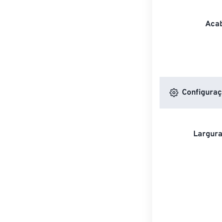
Acab
Configuraç
Largura