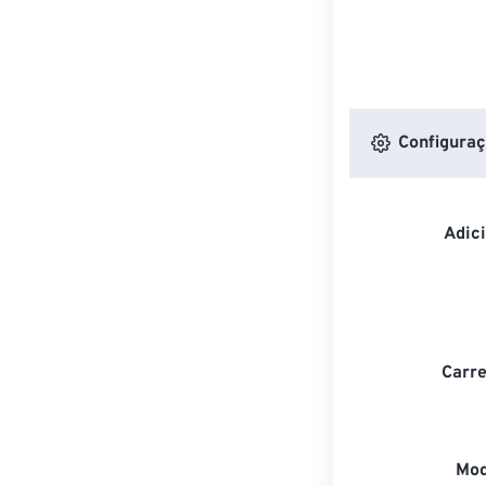
Configuraç
Adic
Carre
Mod