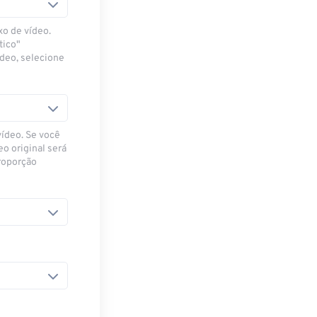
xo de vídeo.
tico"
ídeo, selecione
vídeo. Se você
eo original será
proporção