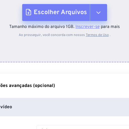
Escolher Arquivos
Tamanho máximo do arquivo 1GB.
Inscrever-se
para mais
Do dispositivo
Ao prosseguir, você concorda com nossos
Termos de Uso
.
Do Dropbox
Do Google Drive
ões avançadas (opcional)
Do OneDrive
vídeo
Da URL