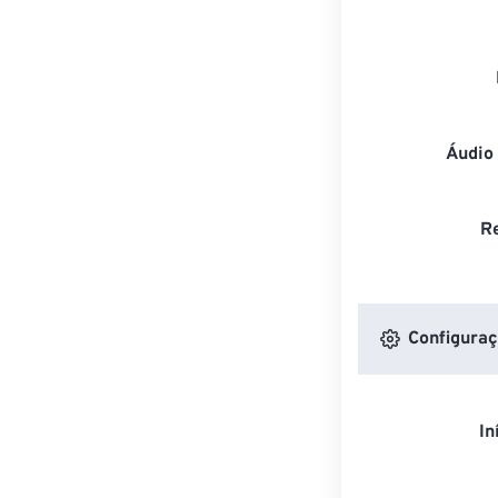
Áudio
R
Configuraç
In