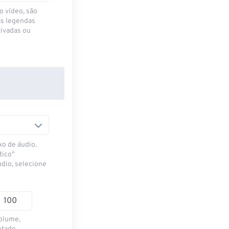
o vídeo, são
as legendas
ivadas ou
xo de áudio.
tico"
udio, selecione
volume,