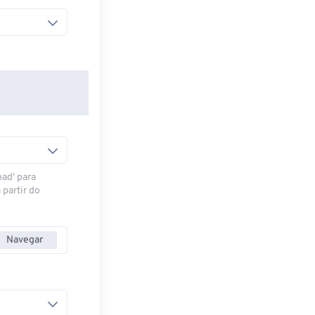
oad' para
 partir do
Navegar