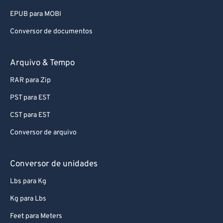
93
93
EPUB para MOBI
94
94
Conversor de documentos
95
95
96
96
Arquivo & Tempo
97
97
RAR para Zip
98
98
PST para EST
99
99
CST para EST
Conversor de arquivo
Conversor de unidades
Lbs para Kg
Kg para Lbs
Feet para Meters