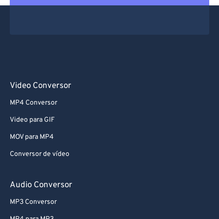
67
67
68
68
69
69
70
70
71
71
Video Conversor
72
72
MP4 Conversor
73
73
Video para GIF
74
74
MOV para MP4
75
75
Conversor de vídeo
76
76
77
77
Audio Conversor
78
78
MP3 Conversor
79
79