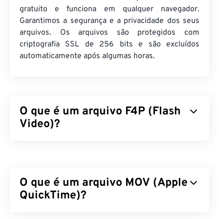
gratuito e funciona em qualquer navegador.
Garantimos a segurança e a privacidade dos seus
arquivos. Os arquivos são protegidos com
criptografia SSL de 256 bits e são excluídos
automaticamente após algumas horas.
O que é um arquivo F4P (Flash
Video)?
F4P é um formato de contêiner onipresente,
frequentemente chamado de "
Flash Video
". Ele
compacta arquivos multimídia com um
codec
e
O que é um arquivo MOV (Apple
facilita a distribuição dos arquivos como streaming
de áudio e vídeo pela internet. Com exceção de
QuickTime)?
uma diferença, F4P é o mesmo formato que F4V;
exceto que os arquivos F4P são protegidos por
O Apple QuickTime (MOV) é um contêiner que