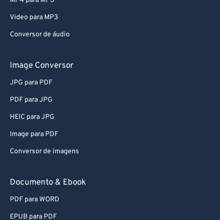
MP4 para MP3
80
80
Video para MP3
81
81
Conversor de áudio
82
82
83
83
Image Conversor
84
84
JPG para PDF
85
85
PDF para JPG
86
86
HEIC para JPG
87
87
Image para PDF
88
88
Conversor de imagens
89
89
90
90
Documento & Ebook
91
91
PDF para WORD
92
92
EPUB para PDF