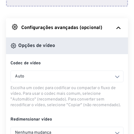
Do Dropbox
Do Google Drive
Configurações avançadas (opcional)
Do OneDrive
Opções de vídeo
Codec de vídeo
Da URL
Auto
Escolha um codec para codificar ou compactar o fluxo de
vídeo. Para usar o codec mais comum, selecione
"Automático" (recomendado). Para converter sem
recodificar o vídeo, selecione "Copiar" (não recomendado).
Redimensionar vídeo
Nenhuma mudança