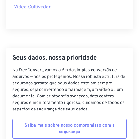
40
40
40
40
40
40
Video Cultivador
41
41
41
41
41
41
42
42
42
42
42
42
43
43
43
43
43
43
44
44
44
44
44
44
45
45
45
45
45
45
Seus dados, nossa prioridade
46
46
46
46
46
46
Na FreeConvert, vamos além da simples conversão de
47
47
47
47
47
47
arquivos — nós os protegemos. Nossa robusta estrutura de
segurança garante que seus dados estejam sempre
48
48
48
48
48
48
seguros, seja convertendo uma imagem, um vídeo ou um
documento. Com criptografia avançada, data centers
49
49
49
49
49
49
seguros e monitoramento rigoroso, cuidamos de todos os
50
50
50
50
50
50
aspectos da segurança dos seus dados.
51
51
51
51
51
51
Saiba mais sobre nosso compromisso com a
52
52
52
52
52
52
segurança