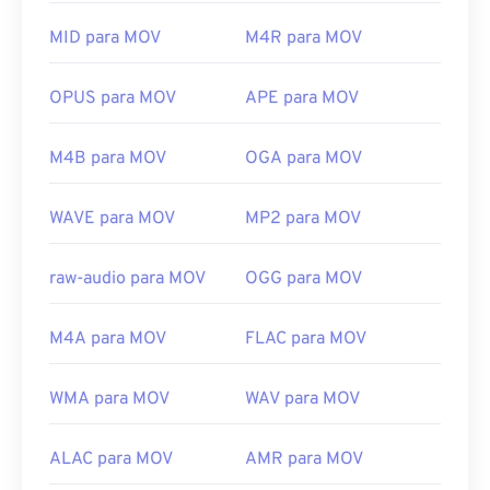
plataformas, incluindo dispositivos móveis.
Links úteis:
Observe que dois outros tipos de arquivo também
MID para MOV
M4R para MOV
https://en.wikipedia.org/wiki/Flash_Video
usam a extensão MOV: AutoCAD, AutoFlix e ROSE
https://www.iso.org/standard/68960.html
Online. Esses tipos de arquivo não têm relação
OPUS para MOV
APE para MOV
entre si, sendo um obsoleto e o outro relacionado a
um jogo online. A Apple não desenvolveu essas
M4B para MOV
OGA para MOV
tecnologias e elas não abrem no QuickTime.
Desenvolvido por:
Apple Inc.
WAVE para MOV
MP2 para MOV
Lançamento inicial:
2001
raw-audio para MOV
OGG para MOV
Links úteis:
https://en.wikipedia.org/wiki/QuickTime_File_Format
M4A para MOV
FLAC para MOV
https://developer.apple.com/library/archive/documen
CH203-BBCGDDDF
WMA para MOV
WAV para MOV
ALAC para MOV
AMR para MOV