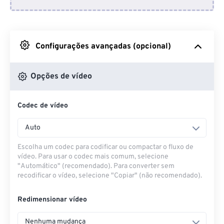
Do Dropbox
Do Google Drive
Configurações avançadas (opcional)
Do OneDrive
Opções de vídeo
Codec de vídeo
Da URL
Auto
Escolha um codec para codificar ou compactar o fluxo de
vídeo. Para usar o codec mais comum, selecione
"Automático" (recomendado). Para converter sem
recodificar o vídeo, selecione "Copiar" (não recomendado).
Redimensionar vídeo
Nenhuma mudança