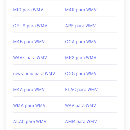
WMV também é fácil de converter para outros tipos
Links úteis:
de arquivo de vídeo. No entanto, lembre-se de que
MID para WMV
M4R para WMV
https://en.wikipedia.org/wiki/Flash_Video
o processo de conversão pode causar perda de
https://www.iso.org/standard/68960.html
qualidade da imagem. Se precisar de uma
OPUS para WMV
APE para WMV
conversão,
o HandBrake
é uma ferramenta gratuita
e de código aberto para converter arquivos WMV.
M4B para WMV
OGA para WMV
Desenvolvido por:
Microsoft
Lançamento inicial:
1999
WAVE para WMV
MP2 para WMV
Links úteis:
raw-audio para WMV
OGG para WMV
https://en.wikipedia.org/wiki/Windows_Media_Video
https://en.wikipedia.org/wiki/Advanced_Systems_Form
M4A para WMV
FLAC para WMV
WMA para WMV
WAV para WMV
ALAC para WMV
AMR para WMV