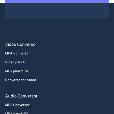
67
67
68
68
69
69
70
70
71
71
Video Conversor
72
72
MP4 Conversor
73
73
Video para GIF
74
74
MOV para MP4
75
75
Conversor de vídeo
76
76
77
77
Audio Conversor
78
78
MP3 Conversor
79
79