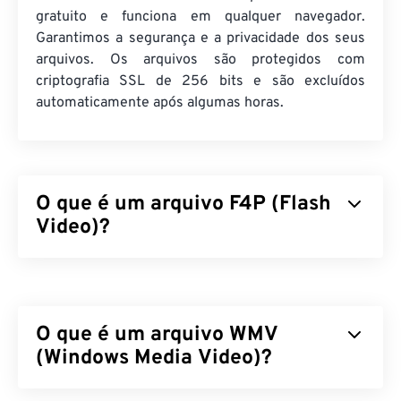
gratuito e funciona em qualquer navegador.
Garantimos a segurança e a privacidade dos seus
arquivos. Os arquivos são protegidos com
criptografia SSL de 256 bits e são excluídos
automaticamente após algumas horas.
O que é um arquivo F4P (Flash
Video)?
F4P é um formato de contêiner onipresente,
frequentemente chamado de "
Flash Video
". Ele
compacta arquivos multimídia com um
codec
e
O que é um arquivo WMV
facilita a distribuição dos arquivos como streaming
de áudio e vídeo pela internet. Com exceção de
(Windows Media Video)?
uma diferença, F4P é o mesmo formato que F4V;
exceto que os arquivos F4P são protegidos por
O Windows Media Video (WMV) é um formato de