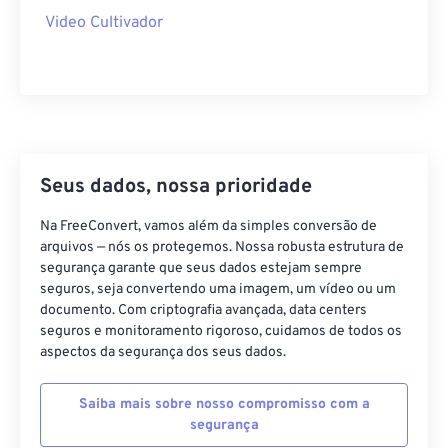
40
40
40
40
40
40
Video Cultivador
41
41
41
41
41
41
42
42
42
42
42
42
43
43
43
43
43
43
44
44
44
44
44
44
45
45
45
45
45
45
Seus dados, nossa prioridade
46
46
46
46
46
46
Na FreeConvert, vamos além da simples conversão de
47
47
47
47
47
47
arquivos — nós os protegemos. Nossa robusta estrutura de
segurança garante que seus dados estejam sempre
48
48
48
48
48
48
seguros, seja convertendo uma imagem, um vídeo ou um
documento. Com criptografia avançada, data centers
49
49
49
49
49
49
seguros e monitoramento rigoroso, cuidamos de todos os
50
50
50
50
50
50
aspectos da segurança dos seus dados.
51
51
51
51
51
51
Saiba mais sobre nosso compromisso com a
52
52
52
52
52
52
segurança