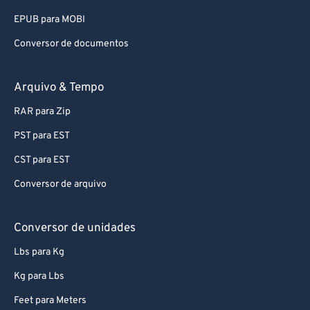
93
93
EPUB para MOBI
94
94
Conversor de documentos
95
95
96
96
Arquivo & Tempo
97
97
RAR para Zip
98
98
PST para EST
99
99
CST para EST
Conversor de arquivo
Conversor de unidades
Lbs para Kg
Kg para Lbs
Feet para Meters