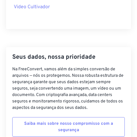
40
40
40
40
40
40
Video Cultivador
41
41
41
41
41
41
42
42
42
42
42
42
43
43
43
43
43
43
44
44
44
44
44
44
45
45
45
45
45
45
Seus dados, nossa prioridade
46
46
46
46
46
46
Na FreeConvert, vamos além da simples conversão de
47
47
47
47
47
47
arquivos — nós os protegemos. Nossa robusta estrutura de
segurança garante que seus dados estejam sempre
48
48
48
48
48
48
seguros, seja convertendo uma imagem, um vídeo ou um
documento. Com criptografia avançada, data centers
49
49
49
49
49
49
seguros e monitoramento rigoroso, cuidamos de todos os
50
50
50
50
50
50
aspectos da segurança dos seus dados.
51
51
51
51
51
51
Saiba mais sobre nosso compromisso com a
52
52
52
52
52
52
segurança