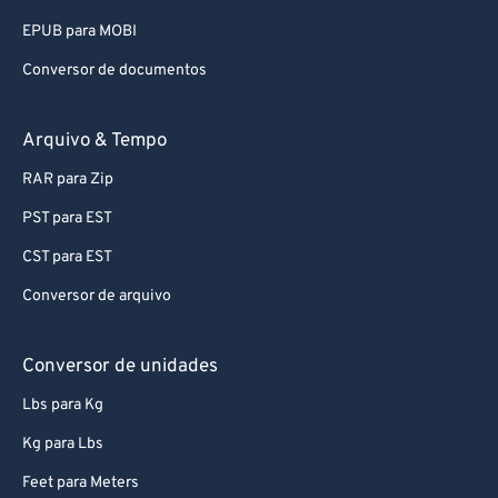
93
93
EPUB para MOBI
94
94
Conversor de documentos
95
95
96
96
Arquivo & Tempo
97
97
RAR para Zip
98
98
PST para EST
99
99
CST para EST
Conversor de arquivo
Conversor de unidades
Lbs para Kg
Kg para Lbs
Feet para Meters