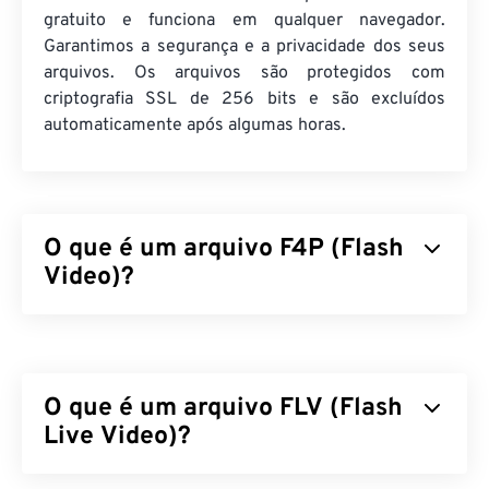
gratuito e funciona em qualquer navegador.
Garantimos a segurança e a privacidade dos seus
arquivos. Os arquivos são protegidos com
criptografia SSL de 256 bits e são excluídos
automaticamente após algumas horas.
O que é um arquivo F4P (Flash
Video)?
F4P é um formato de contêiner onipresente,
frequentemente chamado de "
Flash Video
". Ele
compacta arquivos multimídia com um
codec
e
O que é um arquivo FLV (Flash
facilita a distribuição dos arquivos como streaming
de áudio e vídeo pela internet. Com exceção de
Live Video)?
uma diferença, F4P é o mesmo formato que F4V;
exceto que os arquivos F4P são protegidos por
O Flash Live Video (FLV) é, como o nome sugere,