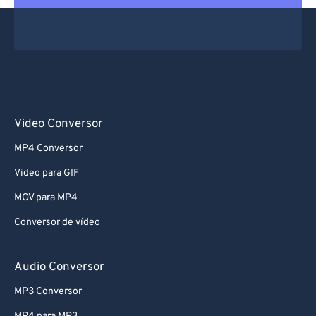
67
67
68
68
69
69
70
70
71
71
Video Conversor
72
72
MP4 Conversor
73
73
Video para GIF
74
74
MOV para MP4
75
75
Conversor de vídeo
76
76
77
77
Audio Conversor
78
78
MP3 Conversor
79
79