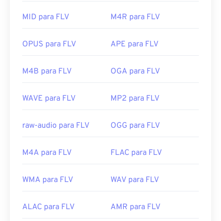
pode ser aberto em muitos produtos que não
Links úteis:
sejam da Adobe. Outros programas que permitem
MID para FLV
M4R para FLV
https://en.wikipedia.org/wiki/Flash_Video
a abertura do FLV incluem
o VLC Media Player
,
o
https://www.iso.org/standard/68960.html
Zoom Player
,
o RealNetworks RealPlayer Cloud
,
o
OPUS para FLV
APE para FLV
Eltima Elmedia Player
e
outros
.
Desenvolvido por:
Adobe
M4B para FLV
OGA para FLV
Lançamento inicial:
2003
WAVE para FLV
MP2 para FLV
Links úteis:
https://en.wikipedia.org/wiki/Flash_Video
raw-audio para FLV
OGG para FLV
https://www.lifewire.com/flv-file
M4A para FLV
FLAC para FLV
WMA para FLV
WAV para FLV
ALAC para FLV
AMR para FLV