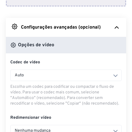
Do Dropbox
Do Google Drive
Configurações avançadas (opcional)
Do OneDrive
Opções de vídeo
Codec de vídeo
Da URL
Auto
Escolha um codec para codificar ou compactar o fluxo de
vídeo. Para usar o codec mais comum, selecione
"Automático" (recomendado). Para converter sem
recodificar o vídeo, selecione "Copiar" (não recomendado).
Redimensionar vídeo
Nenhuma mudança