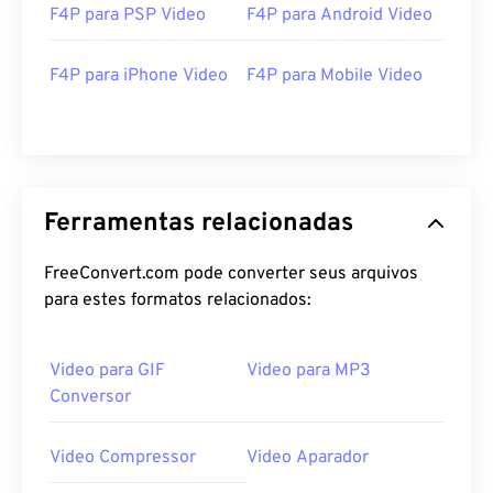
F4P para PSP Video
F4P para Android Video
27
27
27
27
27
27
28
28
28
28
28
28
F4P para iPhone Video
F4P para Mobile Video
29
29
29
29
29
29
30
30
30
30
30
30
31
31
31
31
31
31
32
32
32
32
32
32
Ferramentas relacionadas
33
33
33
33
33
33
FreeConvert.com pode converter seus arquivos
34
34
34
34
34
34
para estes formatos relacionados:
35
35
35
35
35
35
36
36
36
36
36
36
Video para GIF
Video para MP3
37
37
37
37
37
37
Conversor
38
38
38
38
38
38
Video Compressor
Video Aparador
39
39
39
39
39
39