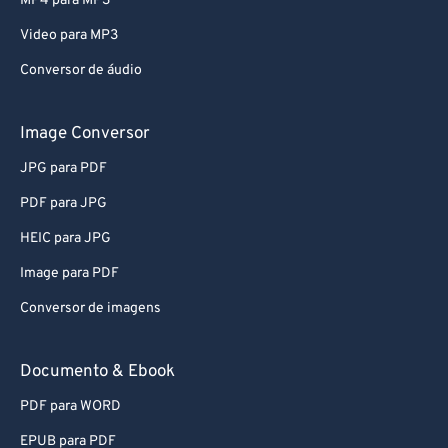
MP4 para MP3
80
80
Video para MP3
81
81
Conversor de áudio
82
82
83
83
Image Conversor
84
84
JPG para PDF
85
85
PDF para JPG
86
86
HEIC para JPG
87
87
Image para PDF
88
88
Conversor de imagens
89
89
90
90
Documento & Ebook
91
91
PDF para WORD
92
92
EPUB para PDF