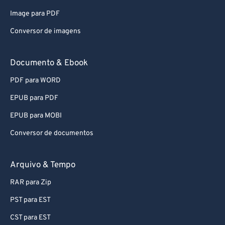
79
79
Image para PDF
80
80
Conversor de imagens
81
81
82
82
Documento & Ebook
83
83
PDF para WORD
84
84
EPUB para PDF
85
85
EPUB para MOBI
86
86
Conversor de documentos
87
87
88
88
Arquivo & Tempo
89
89
RAR para Zip
90
90
PST para EST
91
91
CST para EST