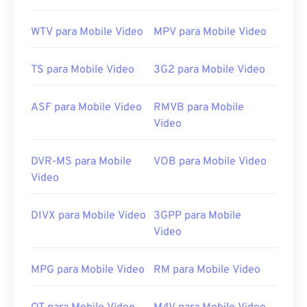
Links úteis:
WTV para Mobile Video
MPV para Mobile Video
https://en.wikipedia.org/wiki/Flash_Video
https://www.iso.org/standard/68960.html
TS para Mobile Video
3G2 para Mobile Video
ASF para Mobile Video
RMVB para Mobile
Video
DVR-MS para Mobile
VOB para Mobile Video
Video
DIVX para Mobile Video
3GPP para Mobile
Video
MPG para Mobile Video
RM para Mobile Video