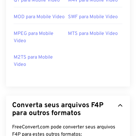
QT para Mobile Video
M4V para Mobile Video
MOD para Mobile Video
SWF para Mobile Video
MPEG para Mobile
MTS para Mobile Video
Video
M2TS para Mobile
Video
Converta seus arquivos F4P
para outros formatos
00
00
00
00
00
00
00
00
FreeConvert.com pode converter seus arquivos
F4P para estes outros formatos: