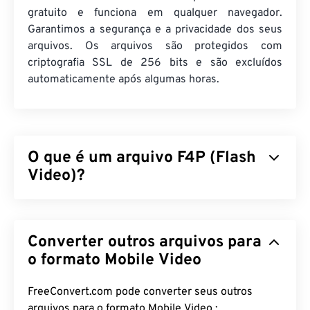
gratuito e funciona em qualquer navegador.
Garantimos a segurança e a privacidade dos seus
arquivos. Os arquivos são protegidos com
criptografia SSL de 256 bits e são excluídos
automaticamente após algumas horas.
O que é um arquivo F4P (Flash
Video)?
F4P é um formato de contêiner onipresente,
frequentemente chamado de "
Flash Video
". Ele
Converter outros arquivos para
compacta arquivos multimídia com um
codec
e
facilita a distribuição dos arquivos como streaming
o formato Mobile Video
de áudio e vídeo pela internet. Com exceção de
uma diferença, F4P é o mesmo formato que F4V;
FreeConvert.com pode converter seus outros
exceto que os arquivos F4P são protegidos por
arquivos para o formato Mobile Video :