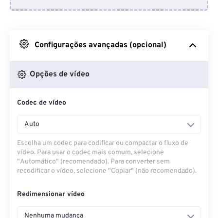
Do Dropbox
Do Google Drive
Configurações avançadas (opcional)
Do OneDrive
Opções de vídeo
Codec de vídeo
Da URL
Auto
Escolha um codec para codificar ou compactar o fluxo de
vídeo. Para usar o codec mais comum, selecione
"Automático" (recomendado). Para converter sem
recodificar o vídeo, selecione "Copiar" (não recomendado).
Redimensionar vídeo
Nenhuma mudança