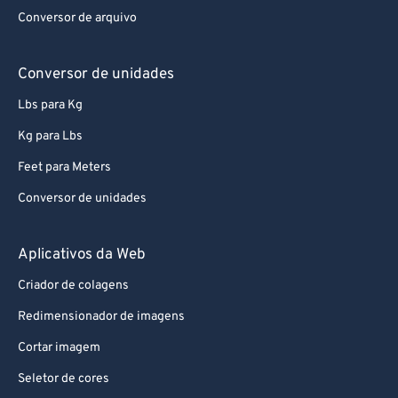
92
92
Conversor de arquivo
93
93
94
94
Conversor de unidades
95
95
Lbs para Kg
96
96
Kg para Lbs
97
97
Feet para Meters
98
98
Conversor de unidades
99
99
Aplicativos da Web
Criador de colagens
Redimensionador de imagens
Cortar imagem
Seletor de cores