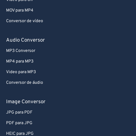
66
66
MOV para MP4
67
67
Conversor de vídeo
68
68
69
69
Audio Conversor
70
70
MP3 Conversor
71
71
MP4 para MP3
72
72
Video para MP3
73
73
Conversor de áudio
74
74
75
75
Image Conversor
76
76
JPG para PDF
77
77
PDF para JPG
78
78
HEIC para JPG