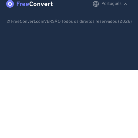
Português
English
Deutsch
© FreeConvert.comVERSÃO Todos os direitos reservados (2026)
Español
Français
Português
Italiano
Dutch
日本語
简体中文
繁體中文
한국어