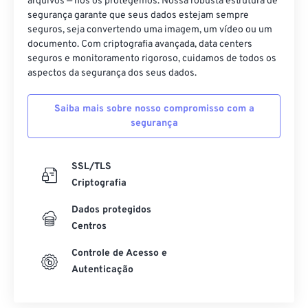
arquivos — nós os protegemos. Nossa robusta estrutura de
segurança garante que seus dados estejam sempre
40
40
40
40
40
40
seguros, seja convertendo uma imagem, um vídeo ou um
41
41
41
41
41
41
documento. Com criptografia avançada, data centers
seguros e monitoramento rigoroso, cuidamos de todos os
42
42
42
42
42
42
aspectos da segurança dos seus dados.
43
43
43
43
43
43
Saiba mais sobre nosso compromisso com a
44
44
44
44
44
44
segurança
45
45
45
45
45
45
46
46
46
46
46
46
SSL/TLS
47
47
47
47
47
47
Criptografia
48
48
48
48
48
48
Dados protegidos
Centros
49
49
49
49
49
49
50
50
50
50
50
50
Controle de Acesso e
Autenticação
51
51
51
51
51
51
52
52
52
52
52
52