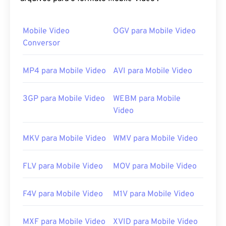
Gerenciamento de Direitos Digitais (DRM)
.
Mobile Video
OGV para Mobile Video
Como abrir um arquivo F4P?
Conversor
Na maioria das plataformas, os arquivos F4P abrem
no
Adobe Flash Player
por padrão. No sistema
MP4 para Mobile Video
AVI para Mobile Video
operacional Microsoft Windows,
o Adobe AIR
pode
ser o player padrão. Para resultados garantidos no
3GP para Mobile Video
WEBM para Mobile
Mac OS X e Linux/Unix, abra os arquivos F4P com
Video
o VLC media player
.
É importante saber que
dispositivos Apple iOS
não
MKV para Mobile Video
WMV para Mobile Video
suportam o plugin Adobe Flash Player. No entanto,
o Puffin Web Browser
é uma opção gratuita que
FLV para Mobile Video
MOV para Mobile Video
pode contornar as restrições do iOS. Lembre-se
sempre de que o "P" em F4P significa "protegido".
F4V para Mobile Video
M1V para Mobile Video
Desenvolvido por:
Adobe
Lançamento inicial:
2007
MXF para Mobile Video
XVID para Mobile Video