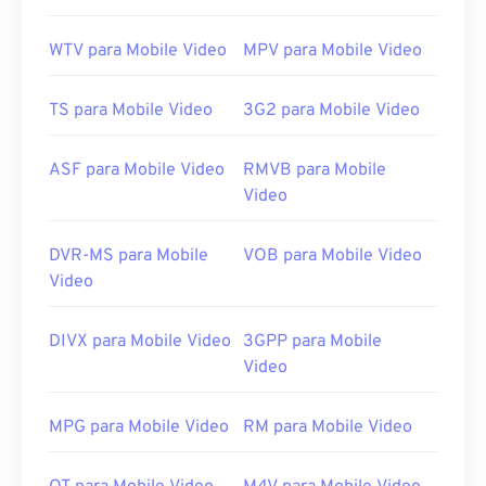
Lançamento inicial:
2003
WTV para Mobile Video
MPV para Mobile Video
Links úteis:
https://en.wikipedia.org/wiki/Flash_Video
TS para Mobile Video
3G2 para Mobile Video
https://www.lifewire.com/flv-file
ASF para Mobile Video
RMVB para Mobile
Video
DVR-MS para Mobile
VOB para Mobile Video
Video
DIVX para Mobile Video
3GPP para Mobile
Video
MPG para Mobile Video
RM para Mobile Video