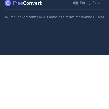
Português
English
Deutsch
© FreeConvert.comVERSÃO Todos os direitos reservados (2026)
Español
Français
Português
Italiano
Dutch
日本語
简体中文
繁體中文
한국어