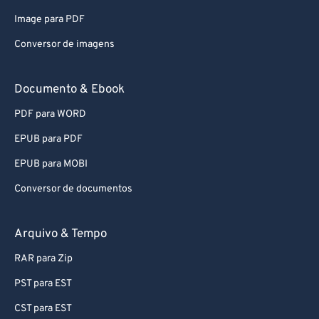
79
79
Image para PDF
80
80
Conversor de imagens
81
81
82
82
Documento & Ebook
83
83
PDF para WORD
84
84
EPUB para PDF
85
85
EPUB para MOBI
86
86
Conversor de documentos
87
87
88
88
Arquivo & Tempo
89
89
RAR para Zip
90
90
PST para EST
91
91
CST para EST