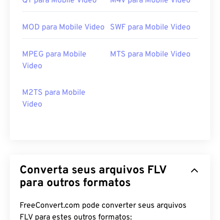
QT para Mobile Video
M4V para Mobile Video
MOD para Mobile Video
SWF para Mobile Video
MPEG para Mobile
MTS para Mobile Video
Video
M2TS para Mobile
Video
Converta seus arquivos FLV
para outros formatos
00
00
00
00
00
00
00
00
FreeConvert.com pode converter seus arquivos
FLV para estes outros formatos: