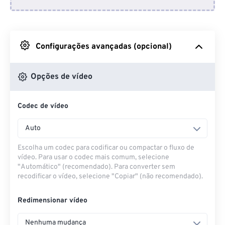
Do Dropbox
Do Google Drive
Configurações avançadas (opcional)
Do OneDrive
Opções de vídeo
Codec de vídeo
Da URL
Auto
Escolha um codec para codificar ou compactar o fluxo de
vídeo. Para usar o codec mais comum, selecione
"Automático" (recomendado). Para converter sem
recodificar o vídeo, selecione "Copiar" (não recomendado).
Redimensionar vídeo
Nenhuma mudança