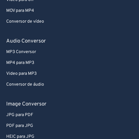
66
66
MOV para MP4
67
67
Conversor de vídeo
68
68
69
69
Audio Conversor
70
70
MP3 Conversor
71
71
MP4 para MP3
72
72
Video para MP3
73
73
Conversor de áudio
74
74
75
75
Image Conversor
76
76
JPG para PDF
77
77
PDF para JPG
78
78
HEIC para JPG