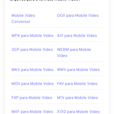
14496-12:2008
, também conhecido como formato
de arquivo de mídia base ISO, que oferece a
Mobile Video
OGV para Mobile Video
vantagem de flexibilidade e independência.
Conversor
Como abrir um arquivo FLV?
MP4 para Mobile Video
AVI para Mobile Video
Por padrão, o FLV abre em produtos
Adobe
, como
Animate Creative Cloud
(Animate CC) e
Flash
. Ele
3GP para Mobile Video
WEBM para Mobile
abre melhor no Adobe Flash versão 7 e superior. O
Video
FLV não suporta capítulos ou legendas, mas
suporta tags de metadados.
MKV para Mobile Video
WMV para Mobile Video
Como o FLV é baseado em um padrão aberto, ele
pode ser aberto em muitos produtos que não
MOV para Mobile Video
F4V para Mobile Video
sejam da Adobe. Outros programas que permitem
a abertura do FLV incluem
o VLC Media Player
,
o
Zoom Player
,
o RealNetworks RealPlayer Cloud
,
o
F4P para Mobile Video
M1V para Mobile Video
Eltima Elmedia Player
e
outros
.
MXF para Mobile Video
XVID para Mobile Video
Desenvolvido por:
Adobe