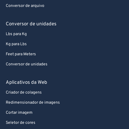
92
92
Conversor de arquivo
93
93
94
94
Conversor de unidades
95
95
Lbs para Kg
96
96
Kg para Lbs
97
97
Feet para Meters
98
98
Conversor de unidades
99
99
Aplicativos da Web
Criador de colagens
Redimensionador de imagens
Cortar imagem
Seletor de cores