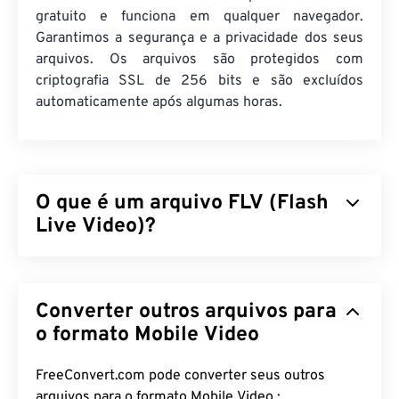
gratuito e funciona em qualquer navegador.
Garantimos a segurança e a privacidade dos seus
arquivos. Os arquivos são protegidos com
criptografia SSL de 256 bits e são excluídos
automaticamente após algumas horas.
O que é um arquivo FLV (Flash
Live Video)?
O Flash Live Video (FLV) é, como o nome sugere,
um tipo de vídeo
em Flash
. É um formato popular
Converter outros arquivos para
que oferece conteúdo multimídia de alta qualidade
e bem sincronizado, principalmente pela internet.
o formato Mobile Video
É também um contêiner de mídia e, como tal,
utiliza
codecs
para compactar o tamanho do
FreeConvert.com pode converter seus outros
arquivo. O FLV utiliza o padrão aberto
ISO/IEC
arquivos para o formato Mobile Video :