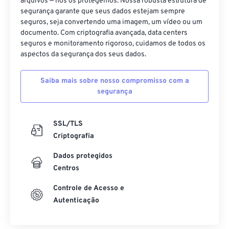
arquivos — nós os protegemos. Nossa robusta estrutura de
segurança garante que seus dados estejam sempre
40
40
40
40
40
40
seguros, seja convertendo uma imagem, um vídeo ou um
41
41
41
41
41
41
documento. Com criptografia avançada, data centers
seguros e monitoramento rigoroso, cuidamos de todos os
42
42
42
42
42
42
aspectos da segurança dos seus dados.
43
43
43
43
43
43
Saiba mais sobre nosso compromisso com a
44
44
44
44
44
44
segurança
45
45
45
45
45
45
46
46
46
46
46
46
SSL/TLS
47
47
47
47
47
47
Criptografia
48
48
48
48
48
48
Dados protegidos
Centros
49
49
49
49
49
49
50
50
50
50
50
50
Controle de Acesso e
Autenticação
51
51
51
51
51
51
52
52
52
52
52
52