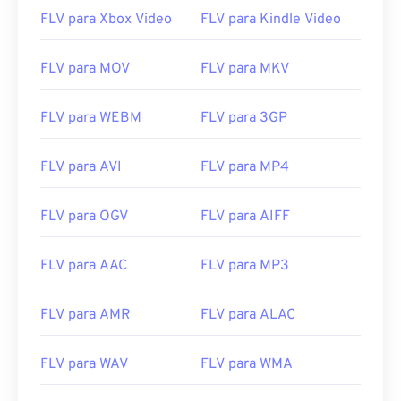
FLV para Xbox Video
FLV para Kindle Video
14
14
14
14
14
14
14
14
15
15
15
15
15
15
15
15
FLV para MOV
FLV para MKV
16
16
16
16
16
16
16
16
17
17
17
17
17
17
17
17
FLV para WEBM
FLV para 3GP
18
18
18
18
18
18
18
18
FLV para AVI
FLV para MP4
19
19
19
19
19
19
19
19
20
20
20
20
20
20
20
20
FLV para OGV
FLV para AIFF
21
21
21
21
21
21
21
21
22
22
22
22
22
22
22
22
FLV para AAC
FLV para MP3
23
23
23
23
23
23
23
23
FLV para AMR
FLV para ALAC
24
24
24
24
24
24
25
25
25
25
25
25
FLV para WAV
FLV para WMA
26
26
26
26
26
26