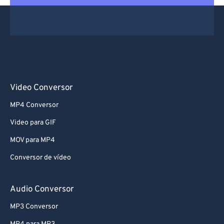
67
67
68
68
69
69
70
70
71
71
Video Conversor
72
72
MP4 Conversor
73
73
Video para GIF
74
74
MOV para MP4
75
75
Conversor de vídeo
76
76
77
77
Audio Conversor
78
78
MP3 Conversor
79
79