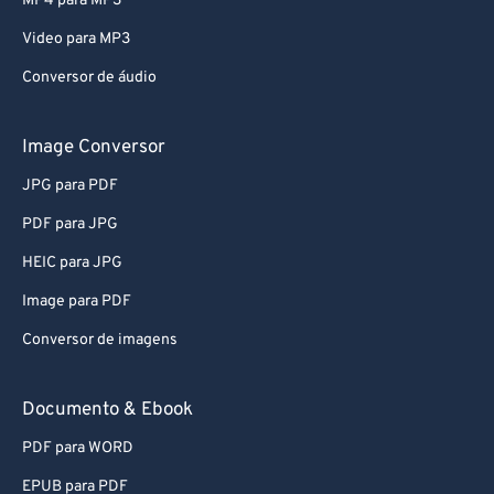
MP4 para MP3
80
80
Video para MP3
81
81
Conversor de áudio
82
82
83
83
Image Conversor
84
84
JPG para PDF
85
85
PDF para JPG
86
86
HEIC para JPG
87
87
Image para PDF
88
88
Conversor de imagens
89
89
90
90
Documento & Ebook
91
91
PDF para WORD
92
92
EPUB para PDF