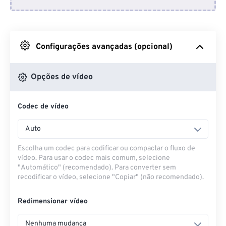
Do Dropbox
Do Google Drive
Configurações avançadas (opcional)
Do OneDrive
Opções de vídeo
Codec de vídeo
Da URL
Auto
Escolha um codec para codificar ou compactar o fluxo de
vídeo. Para usar o codec mais comum, selecione
"Automático" (recomendado). Para converter sem
recodificar o vídeo, selecione "Copiar" (não recomendado).
Redimensionar vídeo
Nenhuma mudança