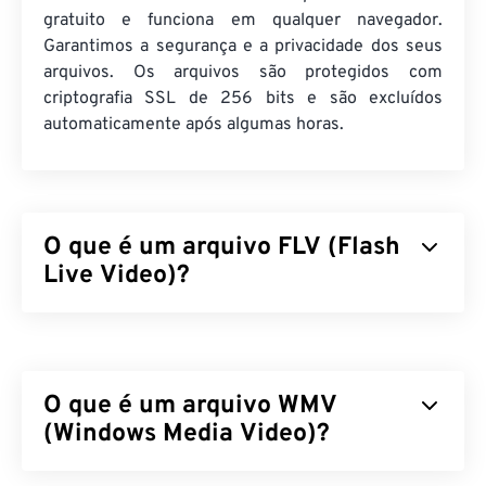
gratuito e funciona em qualquer navegador.
Garantimos a segurança e a privacidade dos seus
arquivos. Os arquivos são protegidos com
criptografia SSL de 256 bits e são excluídos
automaticamente após algumas horas.
O que é um arquivo FLV (Flash
Live Video)?
O Flash Live Video (FLV) é, como o nome sugere,
um tipo de vídeo
em Flash
. É um formato popular
que oferece conteúdo multimídia de alta qualidade
O que é um arquivo WMV
e bem sincronizado, principalmente pela internet.
É também um contêiner de mídia e, como tal,
(Windows Media Video)?
utiliza
codecs
para compactar o tamanho do
arquivo. O FLV utiliza o padrão aberto
ISO/IEC
O Windows Media Video (WMV) é um formato de