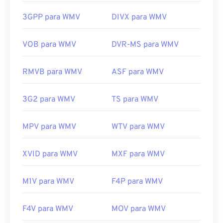
WMV também é fácil de converter para outros tipos
Lançamento inicial:
2003
de arquivo de vídeo. No entanto, lembre-se de que
3GPP para WMV
DIVX para WMV
o processo de conversão pode causar perda de
Links úteis:
qualidade da imagem. Se precisar de uma
VOB para WMV
DVR-MS para WMV
https://en.wikipedia.org/wiki/Flash_Video
conversão,
o HandBrake
é uma ferramenta gratuita
https://www.lifewire.com/flv-file
e de código aberto para converter arquivos WMV.
RMVB para WMV
ASF para WMV
Desenvolvido por:
Microsoft
Lançamento inicial:
1999
3G2 para WMV
TS para WMV
Links úteis:
MPV para WMV
WTV para WMV
https://en.wikipedia.org/wiki/Windows_Media_Video
https://en.wikipedia.org/wiki/Advanced_Systems_Form
XVID para WMV
MXF para WMV
M1V para WMV
F4P para WMV
F4V para WMV
MOV para WMV