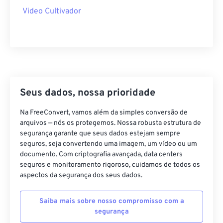
40
40
40
40
40
40
Video Cultivador
41
41
41
41
41
41
42
42
42
42
42
42
43
43
43
43
43
43
44
44
44
44
44
44
45
45
45
45
45
45
Seus dados, nossa prioridade
46
46
46
46
46
46
Na FreeConvert, vamos além da simples conversão de
47
47
47
47
47
47
arquivos — nós os protegemos. Nossa robusta estrutura de
segurança garante que seus dados estejam sempre
48
48
48
48
48
48
seguros, seja convertendo uma imagem, um vídeo ou um
documento. Com criptografia avançada, data centers
49
49
49
49
49
49
seguros e monitoramento rigoroso, cuidamos de todos os
50
50
50
50
50
50
aspectos da segurança dos seus dados.
51
51
51
51
51
51
Saiba mais sobre nosso compromisso com a
52
52
52
52
52
52
segurança