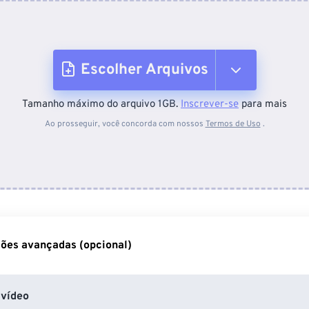
Escolher Arquivos
Tamanho máximo do arquivo 1GB.
Inscrever-se
para mais
Do dispositivo
Ao prosseguir, você concorda com nossos
Termos de Uso
.
Do Dropbox
Do Google Drive
ões avançadas (opcional)
Do OneDrive
vídeo
Da URL