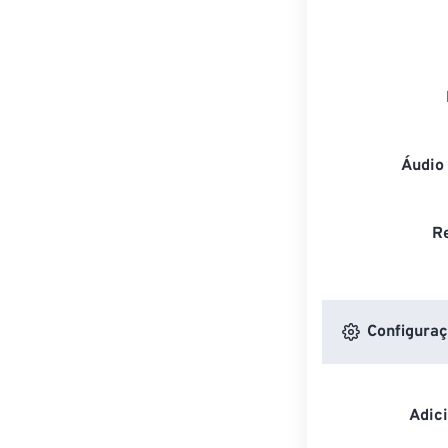
Áudio
R
Configuraç
Adic