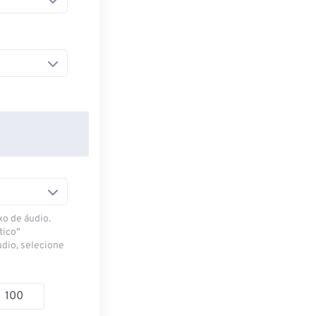
xo de áudio.
tico"
udio, selecione