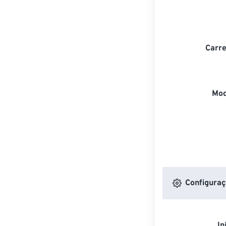
Carre
Mod
Configuraç
In