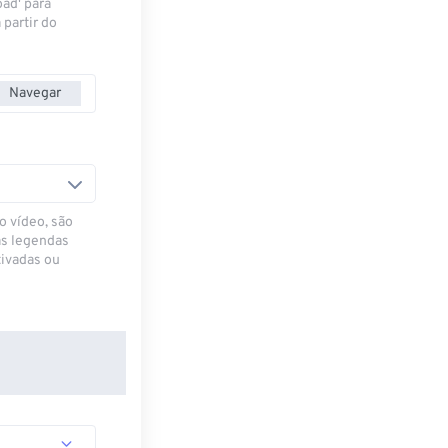
oad' para
 partir do
Navegar
o vídeo, são
as legendas
ivadas ou