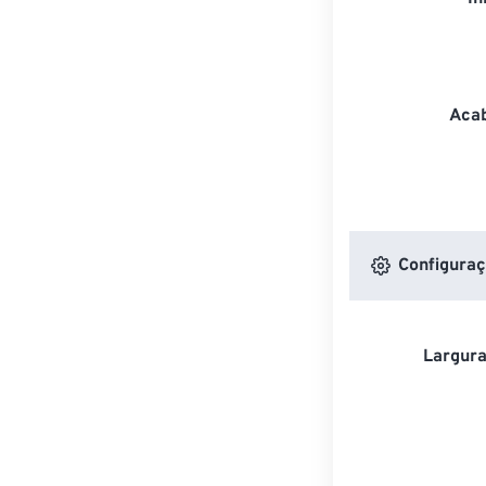
Acab
Configuraç
Largura