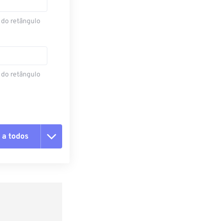
 do retângulo
 do retângulo
 a todos
 as opções
da predefinição
definição