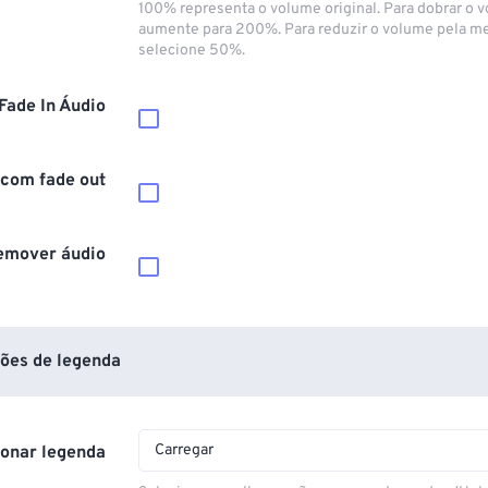
100% representa o volume original. Para dobrar o 
aumente para 200%. Para reduzir o volume pela m
selecione 50%.
Fade In Áudio
 com fade out
emover áudio
ões de legenda
Carregar
ionar legenda