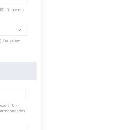
MS). Deixe em
S). Deixe em
ixels (0 -
 arredondados