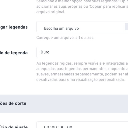
Selecione a melhor opção para suas legendas: 'Upl
adicionar as suas próprias ou 'Copiar' para replicar a
arquivo original.
gar legendas
Escolha um arquivo
Carregue um arquivo .srt ou .ass.
Duro
o de legenda
As legendas rígidas, sempre visíveis e integradas a
adequadas para legendas permanentes, enquanto 
suaves, armazenadas separadamente, podem ser at
desativadas para uma visualização personalizada.
ões de corte
ício do ajuste
00
:
00
:
00
.
00