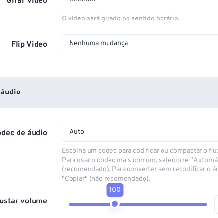
Girar vídeo
O vídeo será girado no sentido horário.
Nenhuma mudança
Flip Video
áudio
Auto
odec de áudio
Escolha um codec para codificar ou compactar o flu
Para usar o codec mais comum, selecione "Automá
(recomendado). Para converter sem recodificar o á
"Copiar" (não recomendado).
100
ustar volume