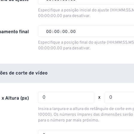
00
00
00
00
Especifique a posição inicial do ajuste (HH:MM:SS.
00:00:00.00 para desativar.
01
01
01
01
02
02
02
02
amento final
00
:
00
:
00
.
00
03
03
03
03
00
00
00
00
Especifique a posição final do ajuste (HH:MM:SS.M
00:00:00.00 para desativar.
04
04
04
04
01
01
01
01
05
05
05
05
02
02
02
02
06
06
06
06
03
03
03
03
ões de corte de vídeo
07
07
07
07
04
04
04
04
08
08
08
08
05
05
05
05
x
 x Altura (px)
09
09
09
09
06
06
06
06
Insira a largura e a altura do retângulo de corte em p
10
10
10
10
07
07
07
07
10000). Os números ímpares das dimensões serão
para o número par mais próximo.
11
11
11
11
08
08
08
08
12
12
12
12
09
09
09
09