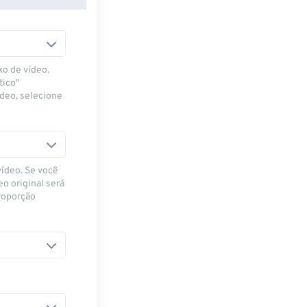
xo de vídeo.
tico"
ídeo, selecione
vídeo. Se você
eo original será
proporção