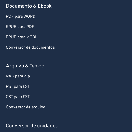
91
91
Documento & Ebook
92
92
PDF para WORD
93
93
EPUB para PDF
94
94
EPUB para MOBI
95
95
Conversor de documentos
96
96
97
97
Arquivo & Tempo
98
98
RAR para Zip
99
99
PST para EST
CST para EST
Conversor de arquivo
Conversor de unidades