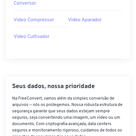
38
38
38
38
38
38
Conversor
39
39
39
39
39
39
Video Compressor
Video Aparador
40
40
40
40
40
40
41
41
41
41
41
41
Video Cultivador
42
42
42
42
42
42
43
43
43
43
43
43
44
44
44
44
44
44
45
45
45
45
45
45
46
46
46
46
46
46
Seus dados, nossa prioridade
47
47
47
47
47
47
Na FreeConvert, vamos além da simples conversão de
48
48
48
48
48
48
arquivos — nós os protegemos. Nossa robusta estrutura de
segurança garante que seus dados estejam sempre
49
49
49
49
49
49
seguros, seja convertendo uma imagem, um vídeo ou um
documento. Com criptografia avançada, data centers
50
50
50
50
50
50
seguros e monitoramento rigoroso, cuidamos de todos os
51
51
51
51
51
51