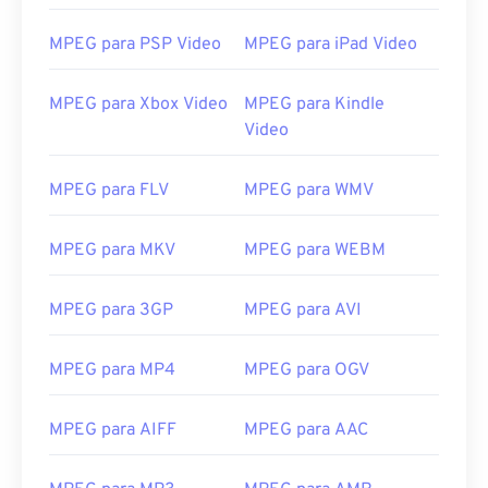
12
12
12
12
12
12
12
12
MPEG para PSP Video
MPEG para iPad Video
13
13
13
13
13
13
13
13
14
14
14
14
14
14
14
14
MPEG para Xbox Video
MPEG para Kindle
15
15
15
15
15
15
15
15
Video
16
16
16
16
16
16
16
16
MPEG para FLV
MPEG para WMV
17
17
17
17
17
17
17
17
18
18
18
18
18
18
18
18
MPEG para MKV
MPEG para WEBM
19
19
19
19
19
19
19
19
MPEG para 3GP
MPEG para AVI
20
20
20
20
20
20
20
20
21
21
21
21
21
21
21
21
MPEG para MP4
MPEG para OGV
22
22
22
22
22
22
22
22
23
23
23
23
23
23
23
23
MPEG para AIFF
MPEG para AAC
24
24
24
24
24
24