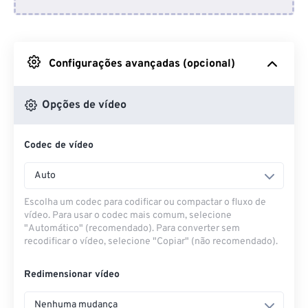
Do Dropbox
Do Google Drive
Configurações avançadas (opcional)
Do OneDrive
Opções de vídeo
Codec de vídeo
Da URL
Auto
Escolha um codec para codificar ou compactar o fluxo de
vídeo. Para usar o codec mais comum, selecione
"Automático" (recomendado). Para converter sem
recodificar o vídeo, selecione "Copiar" (não recomendado).
Redimensionar vídeo
Nenhuma mudança