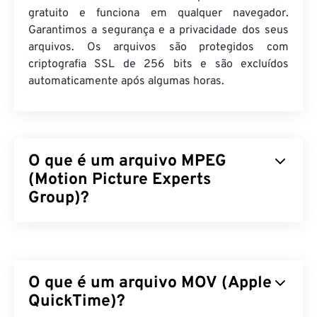
gratuito e funciona em qualquer navegador.
Garantimos a segurança e a privacidade dos seus
arquivos. Os arquivos são protegidos com
criptografia SSL de 256 bits e são excluídos
automaticamente após algumas horas.
O que é um arquivo MPEG
(Motion Picture Experts
Group)?
Motion Picture Experts Group (MPEG) é uma
família
de formatos de arquivo de vídeo digital,
assim como o nome da organização que
O que é um arquivo MOV (Apple
desenvolveu os padrões do formato. O formato de
arquivo emprega compressão sofisticada usando
QuickTime)?
codecs
, produzindo arquivos pequenos de