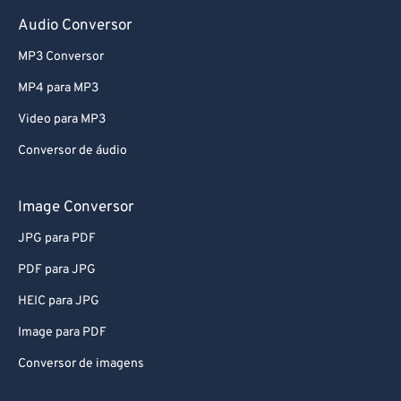
78
78
Audio Conversor
79
79
MP3 Conversor
80
80
MP4 para MP3
81
81
Video para MP3
82
82
Conversor de áudio
83
83
84
84
Image Conversor
85
85
JPG para PDF
86
86
PDF para JPG
87
87
HEIC para JPG
88
88
Image para PDF
89
89
Conversor de imagens
90
90