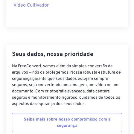
20
20
20
20
20
20
20
20
Video Cultivador
21
21
21
21
21
21
21
21
22
22
22
22
22
22
22
22
23
23
23
23
23
23
23
23
24
24
24
24
24
24
Seus dados, nossa prioridade
25
25
25
25
25
25
26
26
26
26
26
26
Na FreeConvert, vamos além da simples conversão de
arquivos — nós os protegemos. Nossa robusta estrutura de
27
27
27
27
27
27
segurança garante que seus dados estejam sempre
28
28
28
28
28
28
seguros, seja convertendo uma imagem, um vídeo ou um
documento. Com criptografia avançada, data centers
29
29
29
29
29
29
seguros e monitoramento rigoroso, cuidamos de todos os
aspectos da segurança dos seus dados.
30
30
30
30
30
30
31
31
31
31
31
31
Saiba mais sobre nosso compromisso com a
32
32
32
32
32
32
segurança