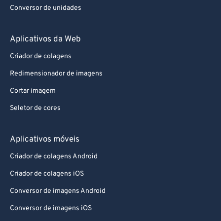
86
86
Conversor de unidades
87
87
Aplicativos da Web
88
88
Criador de colagens
89
89
Redimensionador de imagens
90
90
Cortar imagem
91
91
92
92
Seletor de cores
93
93
Aplicativos móveis
94
94
Criador de colagens Android
95
95
Criador de colagens iOS
96
96
Conversor de imagens Android
97
97
Conversor de imagens iOS
98
98