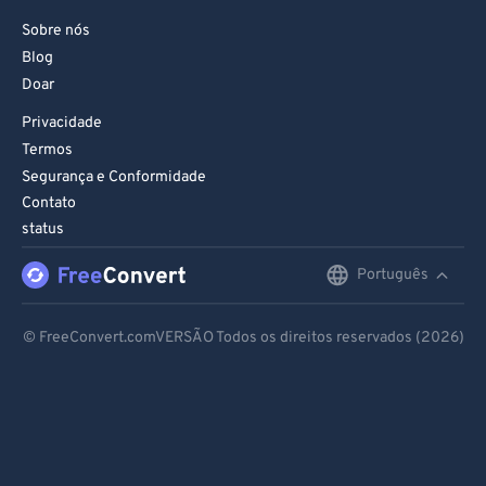
99
99
Sobre nós
Blog
Doar
Privacidade
Termos
Segurança e Conformidade
Contato
status
Português
English
Deutsch
© FreeConvert.comVERSÃO Todos os direitos reservados (2026)
Español
Français
Português