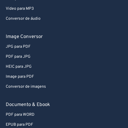
60
60
Video para MP3
61
61
Conversor de áudio
62
62
Image Conversor
63
63
64
64
JPG para PDF
65
65
PDF para JPG
66
66
HEIC para JPG
67
67
Image para PDF
68
68
Conversor de imagens
69
69
Documento & Ebook
70
70
71
71
PDF para WORD
72
72
EPUB para PDF