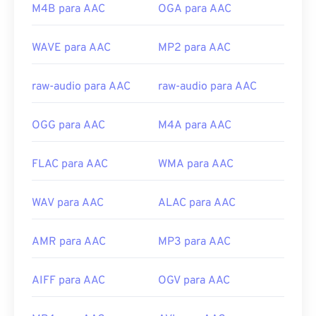
Desenvolvido por:
Comitê de Áudio MPEG
https://en.wikipedia.org/wiki/Moving_Picture_Experts_
M4B para AAC
OGA para AAC
ISO/IEC
https://en.wikipedia.org/wiki/MPEG-1
Lançamento inicial:
1997
WAVE para AAC
MP2 para AAC
Links úteis:
raw-audio para AAC
raw-audio para AAC
https://en.wikipedia.org/wiki/Advanced_Audio_Coding
https://www.iso.org/standard/43345.html?
OGG para AAC
M4A para AAC
browse=tc
FLAC para AAC
WMA para AAC
WAV para AAC
ALAC para AAC
AMR para AAC
MP3 para AAC
AIFF para AAC
OGV para AAC