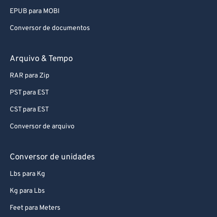
73
73
EPUB para MOBI
74
74
Conversor de documentos
75
75
Arquivo & Tempo
76
76
RAR para Zip
77
77
78
78
PST para EST
79
79
CST para EST
80
80
Conversor de arquivo
81
81
Conversor de unidades
82
82
Lbs para Kg
83
83
Kg para Lbs
84
84
85
85
Feet para Meters