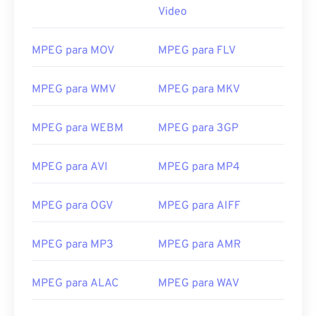
Video
MPEG para MOV
MPEG para FLV
MPEG para WMV
MPEG para MKV
00
00
00
00
00
00
00
00
MPEG para WEBM
MPEG para 3GP
00
00
00
00
00
00
00
00
MPEG para AVI
MPEG para MP4
01
01
01
01
01
01
01
01
MPEG para OGV
MPEG para AIFF
02
02
02
02
02
02
02
02
03
03
03
03
03
03
03
03
MPEG para MP3
MPEG para AMR
04
04
04
04
04
04
04
04
05
05
05
05
05
05
05
05
MPEG para ALAC
MPEG para WAV
06
06
06
06
06
06
06
06