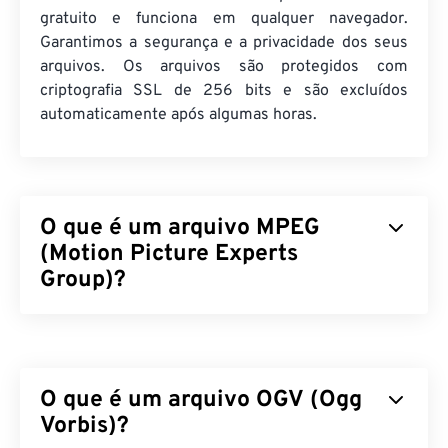
gratuito e funciona em qualquer navegador.
Garantimos a segurança e a privacidade dos seus
arquivos. Os arquivos são protegidos com
criptografia SSL de 256 bits e são excluídos
automaticamente após algumas horas.
O que é um arquivo MPEG
(Motion Picture Experts
Group)?
Motion Picture Experts Group (MPEG) é uma
família
de formatos de arquivo de vídeo digital,
assim como o nome da organização que
O que é um arquivo OGV (Ogg
desenvolveu os padrões do formato. O formato de
arquivo emprega compressão sofisticada usando
Vorbis)?
codecs
, produzindo arquivos pequenos de