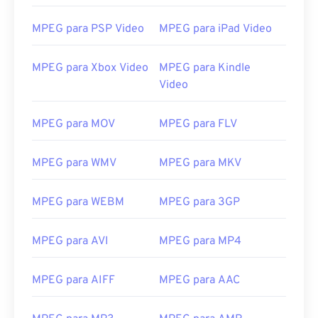
12
12
12
12
12
12
12
12
MPEG para PSP Video
MPEG para iPad Video
13
13
13
13
13
13
13
13
14
14
14
14
14
14
14
14
MPEG para Xbox Video
MPEG para Kindle
15
15
15
15
15
15
15
15
Video
16
16
16
16
16
16
16
16
MPEG para MOV
MPEG para FLV
17
17
17
17
17
17
17
17
18
18
18
18
18
18
18
18
MPEG para WMV
MPEG para MKV
19
19
19
19
19
19
19
19
MPEG para WEBM
MPEG para 3GP
20
20
20
20
20
20
20
20
21
21
21
21
21
21
21
21
MPEG para AVI
MPEG para MP4
22
22
22
22
22
22
22
22
23
23
23
23
23
23
23
23
MPEG para AIFF
MPEG para AAC
24
24
24
24
24
24