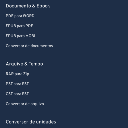
91
91
Documento & Ebook
92
92
PDF para WORD
93
93
EPUB para PDF
94
94
EPUB para MOBI
95
95
Conversor de documentos
96
96
97
97
Arquivo & Tempo
98
98
RAR para Zip
99
99
PST para EST
CST para EST
Conversor de arquivo
Conversor de unidades