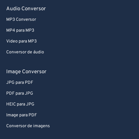
78
78
Audio Conversor
79
79
MP3 Conversor
80
80
MP4 para MP3
81
81
Video para MP3
82
82
Conversor de áudio
83
83
84
84
Image Conversor
85
85
JPG para PDF
86
86
PDF para JPG
87
87
HEIC para JPG
88
88
Image para PDF
89
89
Conversor de imagens
90
90