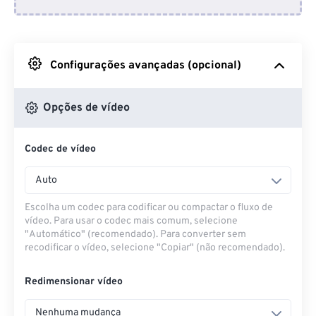
Do Dropbox
Do Google Drive
Configurações avançadas (opcional)
Do OneDrive
Opções de vídeo
Codec de vídeo
Da URL
Auto
Escolha um codec para codificar ou compactar o fluxo de
vídeo. Para usar o codec mais comum, selecione
"Automático" (recomendado). Para converter sem
recodificar o vídeo, selecione "Copiar" (não recomendado).
Redimensionar vídeo
Nenhuma mudança