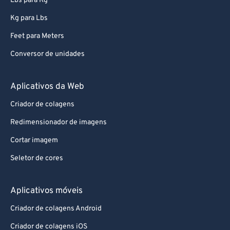
Lbs para Kg
79
79
Kg para Lbs
80
80
Feet para Meters
81
81
Conversor de unidades
82
82
83
83
Aplicativos da Web
84
84
Criador de colagens
85
85
Redimensionador de imagens
86
86
Cortar imagem
87
87
Seletor de cores
88
88
89
89
Aplicativos móveis
90
90
Criador de colagens Android
91
91
Criador de colagens iOS
92
92