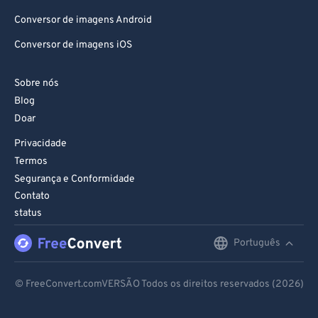
Conversor de imagens Android
93
93
Conversor de imagens iOS
94
94
95
95
Sobre nós
96
96
Blog
Doar
97
97
98
98
Privacidade
Termos
99
99
Segurança e Conformidade
Contato
status
Português
English
Deutsch
© FreeConvert.comVERSÃO Todos os direitos reservados (2026)
Español