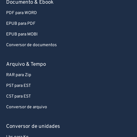
Documento & Ebook
66
66
PDF para WORD
67
67
EPUB para PDF
68
68
69
69
EPUB para MOBI
70
70
Conversor de documentos
71
71
Arquivo & Tempo
72
72
RAR para Zip
73
73
PST para EST
74
74
CST para EST
75
75
76
76
Conversor de arquivo
77
77
Conversor de unidades
78
78