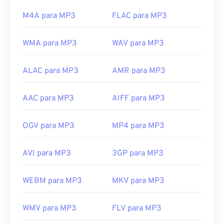
Links úteis:
M4A para MP3
FLAC para MP3
https://en.wikipedia.org/wiki/MP3
WMA para MP3
WAV para MP3
https://mpeg.chiariglione.org/standards/mpeg-
a/music-player-application-format.html
ALAC para MP3
AMR para MP3
AAC para MP3
AIFF para MP3
OGV para MP3
MP4 para MP3
AVI para MP3
3GP para MP3
WEBM para MP3
MKV para MP3
WMV para MP3
FLV para MP3