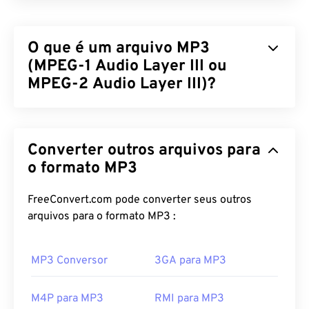
O que é um arquivo MP3
(MPEG-1 Audio Layer III ou
MPEG-2 Audio Layer III)?
MPEG-1 Audio Layer III ou MPEG-2 Audio Layer III
(MP3) é um formato digital de codificação de áudio
Converter outros arquivos para
usado para
compactar uma sequência de som
em
um arquivo muito pequeno, permitindo
o formato MP3
armazenamento e transmissão digital. Os arquivos
MP3 são os arquivos de áudio mais utilizados pelos
FreeConvert.com pode converter seus outros
consumidores. Devido ao seu tamanho compacto e
arquivos para o formato MP3 :
qualidade aceitável, os arquivos
MP3
são
acessíveis a um público amplo, além de serem
MP3 Conversor
3GA para MP3
fáceis de armazenar e compartilhar.
Como abrir um arquivo MP3?
M4P para MP3
RMI para MP3