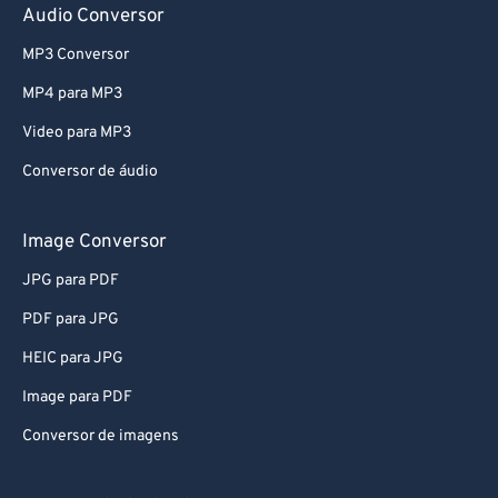
Audio Conversor
53
53
53
53
53
53
MP3 Conversor
54
54
54
54
54
54
55
55
55
55
55
55
MP4 para MP3
56
56
56
56
56
56
Video para MP3
57
57
57
57
57
57
Conversor de áudio
58
58
58
58
58
58
Image Conversor
59
59
59
59
59
59
JPG para PDF
60
60
PDF para JPG
61
61
62
62
HEIC para JPG
63
63
Image para PDF
64
64
Conversor de imagens
65
65