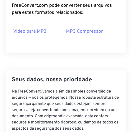
13
13
13
13
13
13
13
13
FreeConvert.com pode converter seus arquivos
14
14
14
14
14
14
14
14
para estes formatos relacionados:
15
15
15
15
15
15
15
15
16
16
16
16
16
16
16
16
Video para MP3
MP3 Compressor
17
17
17
17
17
17
17
17
18
18
18
18
18
18
18
18
19
19
19
19
19
19
19
19
20
20
20
20
20
20
20
20
Seus dados, nossa prioridade
21
21
21
21
21
21
21
21
22
22
22
22
22
22
22
22
Na FreeConvert, vamos além da simples conversão de
arquivos — nós os protegemos. Nossa robusta estrutura de
23
23
23
23
23
23
23
23
segurança garante que seus dados estejam sempre
seguros, seja convertendo uma imagem, um vídeo ou um
24
24
24
24
24
24
documento. Com criptografia avançada, data centers
25
25
25
25
25
25
seguros e monitoramento rigoroso, cuidamos de todos os
aspectos da segurança dos seus dados.
26
26
26
26
26
26