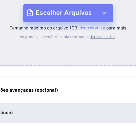
Escolher Arquivos
Tamanho máximo do arquivo 1GB.
Inscrever-se
para mais
Do dispositivo
Ao prosseguir, você concorda com nossos
Termos de Uso
.
Do Dropbox
Do Google Drive
ões avançadas (opcional)
Do OneDrive
áudio
Da URL