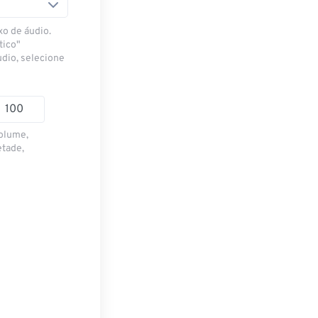
xo de áudio.
tico"
udio, selecione
volume,
etade,