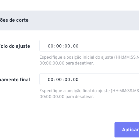
ões de corte
ício do ajuste
00
:
00
:
00
.
00
Especifique a posição inicial do ajuste (HH:MM:SS.
00:00:00.00 para desativar.
00
00
00
00
01
01
01
01
amento final
00
:
00
:
00
.
00
02
02
02
02
Especifique a posição final do ajuste (HH:MM:SS.M
00:00:00.00 para desativar.
03
03
03
03
00
00
00
00
04
04
04
04
01
01
01
01
05
05
05
05
02
02
02
02
Aplicar
06
06
06
06
03
03
03
03