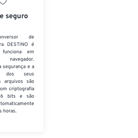
 e seguro
nversor de
ra DESTINO é
e funciona em
 navegador.
a segurança e a
de dos seus
s arquivos são
om criptografia
6 bits e são
utomaticamente
 horas.