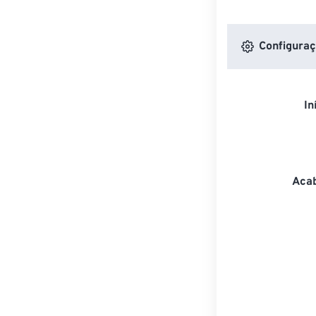
Configuraç
In
Acab