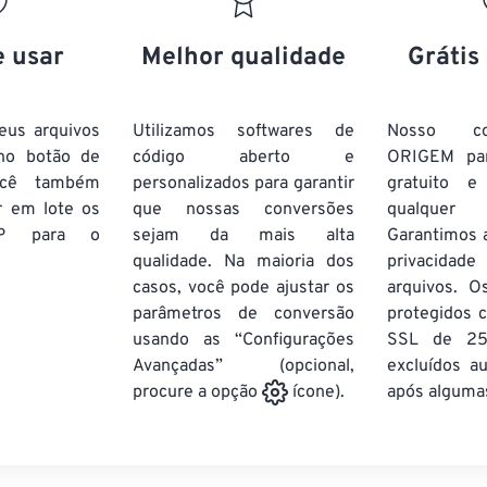
20
20
20
20
17
17
17
17
21
21
21
21
18
18
18
18
e usar
Melhor qualidade
Grátis
22
22
22
22
19
19
19
19
23
23
23
23
20
20
20
20
eus arquivos
Utilizamos softwares de
Nosso co
24
24
24
no botão de
código aberto e
ORIGEM pa
21
21
21
21
ocê também
personalizados para garantir
gratuito 
25
25
25
22
22
22
22
r em lote
os
que nossas conversões
qualquer
26
26
26
P
para o
sejam da mais alta
23
23
23
23
Garantimos 
qualidade. Na maioria dos
privacida
27
27
27
24
24
24
casos, você pode ajustar os
arquivos. O
28
28
28
25
25
25
parâmetros de conversão
protegidos c
usando as “Configurações
29
29
29
SSL de 25
26
26
26
Avançadas” (opcional,
excluídos a
30
30
30
27
27
27
após algumas
procure a opção
ícone).
31
31
31
28
28
28
32
32
32
29
29
29