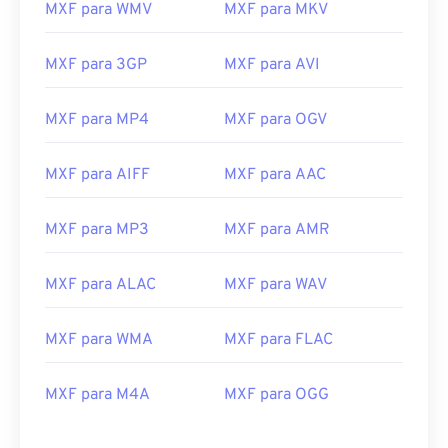
MXF para WMV
MXF para MKV
16
16
16
16
16
16
16
16
17
17
17
17
17
17
17
17
MXF para 3GP
MXF para AVI
18
18
18
18
18
18
18
18
19
19
19
19
19
19
19
19
MXF para MP4
MXF para OGV
20
20
20
20
20
20
20
20
MXF para AIFF
MXF para AAC
21
21
21
21
21
21
21
21
22
22
22
22
22
22
22
22
MXF para MP3
MXF para AMR
23
23
23
23
23
23
23
23
MXF para ALAC
MXF para WAV
24
24
24
24
24
24
25
25
25
25
25
25
MXF para WMA
MXF para FLAC
26
26
26
26
26
26
27
27
27
27
27
27
MXF para M4A
MXF para OGG
28
28
28
28
28
28