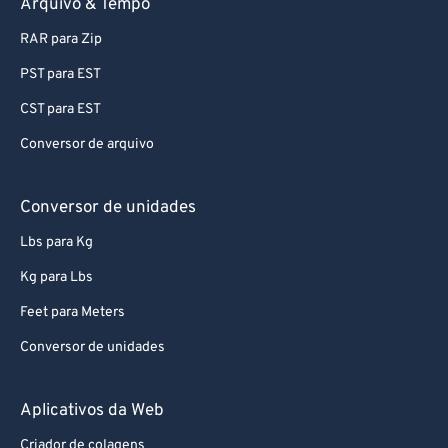
Arquivo & Tempo
95
95
RAR para Zip
96
96
PST para EST
97
97
CST para EST
98
98
Conversor de arquivo
99
99
Conversor de unidades
Lbs para Kg
Kg para Lbs
Feet para Meters
Conversor de unidades
Aplicativos da Web
Criador de colagens