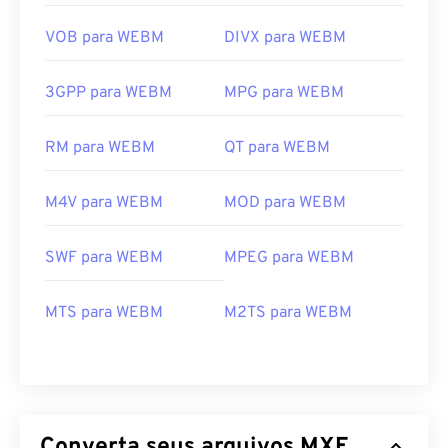
VOB para WEBM
DIVX para WEBM
3GPP para WEBM
MPG para WEBM
RM para WEBM
QT para WEBM
M4V para WEBM
MOD para WEBM
SWF para WEBM
MPEG para WEBM
00
00
00
00
00
00
00
00
MTS para WEBM
M2TS para WEBM
00
00
00
00
00
00
00
00
01
01
01
01
01
01
01
01
02
02
02
02
02
02
02
02
Converta seus arquivos MXF