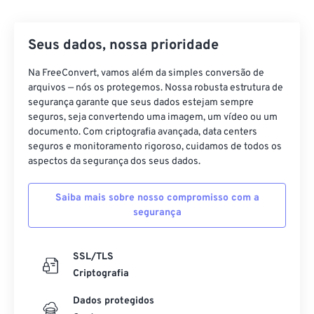
42
42
42
42
42
42
43
43
43
43
43
43
Seus dados, nossa prioridade
44
44
44
44
44
44
45
45
45
45
45
45
Na FreeConvert, vamos além da simples conversão de
arquivos — nós os protegemos. Nossa robusta estrutura de
46
46
46
46
46
46
segurança garante que seus dados estejam sempre
seguros, seja convertendo uma imagem, um vídeo ou um
47
47
47
47
47
47
documento. Com criptografia avançada, data centers
48
48
48
48
48
48
seguros e monitoramento rigoroso, cuidamos de todos os
aspectos da segurança dos seus dados.
49
49
49
49
49
49
50
50
50
50
50
50
Saiba mais sobre nosso compromisso com a
segurança
51
51
51
51
51
51
52
52
52
52
52
52
SSL/TLS
53
53
53
53
53
53
Criptografia
54
54
54
54
54
54
Dados protegidos
55
55
55
55
55
55