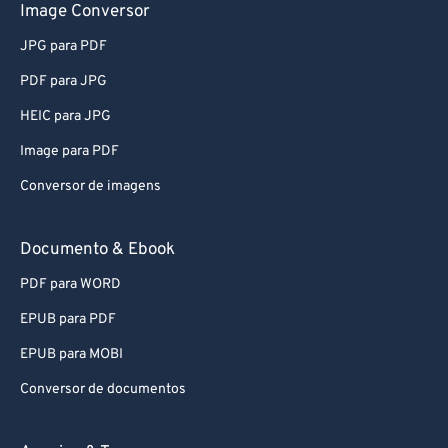
Image Conversor
82
82
JPG para PDF
83
83
PDF para JPG
84
84
HEIC para JPG
85
85
Image para PDF
86
86
Conversor de imagens
87
87
88
88
Documento & Ebook
89
89
PDF para WORD
90
90
EPUB para PDF
91
91
EPUB para MOBI
92
92
Conversor de documentos
93
93
94
94