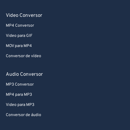
69
69
Video Conversor
70
70
MP4 Conversor
71
71
Video para GIF
72
72
MOV para MP4
73
73
74
74
Conversor de vídeo
75
75
Audio Conversor
76
76
MP3 Conversor
77
77
MP4 para MP3
78
78
Video para MP3
79
79
Conversor de áudio
80
80
81
81