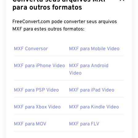
03
03
03
03
03
03
03
03
para outros formatos
04
04
04
04
04
04
04
04
FreeConvert.com pode converter seus arquivos
05
05
05
05
05
05
05
05
MXF para estes outros formatos:
06
06
06
06
06
06
06
06
07
07
07
07
07
07
07
07
MXF Conversor
MXF para Mobile Video
08
08
08
08
08
08
08
08
MXF para iPhone Video
MXF para Android
09
09
09
09
09
09
09
09
Video
10
10
10
10
10
10
10
10
11
11
11
11
11
11
11
11
MXF para PSP Video
MXF para iPad Video
12
12
12
12
12
12
12
12
MXF para Xbox Video
MXF para Kindle Video
13
13
13
13
13
13
13
13
14
14
14
14
14
14
14
14
MXF para MOV
MXF para FLV
15
15
15
15
15
15
15
15