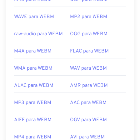
https://en.wikipedia.org/wiki/WebM
WAVE para WEBM
MP2 para WEBM
https://tools.google.com/dlpage/webmmf/
raw-audio para WEBM
OGG para WEBM
M4A para WEBM
FLAC para WEBM
WMA para WEBM
WAV para WEBM
ALAC para WEBM
AMR para WEBM
MP3 para WEBM
AAC para WEBM
AIFF para WEBM
OGV para WEBM
MP4 para WEBM
AVI para WEBM