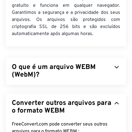
gratuito e funciona em qualquer navegador.
Garantimos a segurança e a privacidade dos seus
arquivos. Os arquivos são protegidos com
criptografia SSL de 256 bits e são excluídos
automaticamente após algumas horas.
O que é um arquivo WEBM
(WebM)?
O WebM (WEBM) é um contêiner de arquivos
com
licença livre,
projetado para a web.
Converter outros arquivos para
Especificamente, foi projetado para ser compatível
com HTML5, originalmente. Ele suporta capítulos,
o formato WEBM
legendas, legendas ocultas, tags de metadados,
streaming, anexos, codecs 3D, contêineres 3D e
FreeConvert.com pode converter seus outros
reprodutores de hardware. O WEBM compacta
arquivos para o formato WEBM :