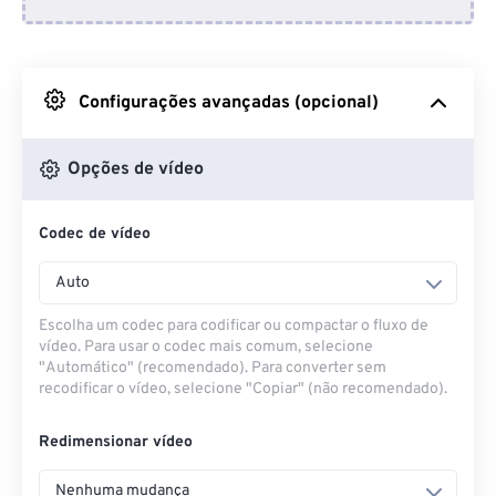
Do Dropbox
Do Google Drive
Configurações avançadas (opcional)
Do OneDrive
Opções de vídeo
Codec de vídeo
Da URL
Auto
Escolha um codec para codificar ou compactar o fluxo de
vídeo. Para usar o codec mais comum, selecione
"Automático" (recomendado). Para converter sem
recodificar o vídeo, selecione "Copiar" (não recomendado).
Redimensionar vídeo
Nenhuma mudança