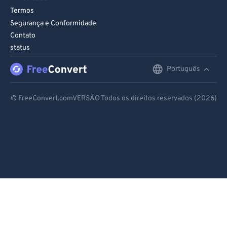
Termos
Segurança e Conformidade
Contato
status
Português
English
Deutsch
© FreeConvert.comVERSÃO Todos os direitos reservados (2026)
Español
Français
Português
Italiano
Dutch
日本語