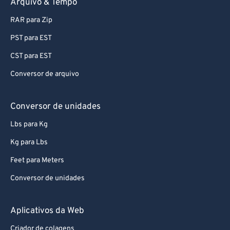
Arquivo & Tempo
95
95
RAR para Zip
96
96
PST para EST
97
97
CST para EST
98
98
Conversor de arquivo
99
99
Conversor de unidades
Lbs para Kg
Kg para Lbs
Feet para Meters
Conversor de unidades
Aplicativos da Web
Criador de colagens