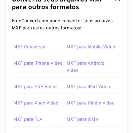
03
03
03
03
03
03
03
03
para outros formatos
04
04
04
04
04
04
04
04
FreeConvert.com pode converter seus arquivos
05
05
05
05
05
05
05
05
MXF para estes outros formatos:
06
06
06
06
06
06
06
06
07
07
07
07
07
07
07
07
MXF Conversor
MXF para Mobile Video
08
08
08
08
08
08
08
08
MXF para iPhone Video
MXF para Android
09
09
09
09
09
09
09
09
Video
10
10
10
10
10
10
10
10
11
11
11
11
11
11
11
11
MXF para PSP Video
MXF para iPad Video
12
12
12
12
12
12
12
12
MXF para Xbox Video
MXF para Kindle Video
13
13
13
13
13
13
13
13
14
14
14
14
14
14
14
14
MXF para FLV
MXF para WMV
15
15
15
15
15
15
15
15