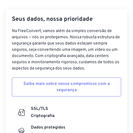
42
42
42
42
42
42
43
43
43
43
43
43
Seus dados, nossa prioridade
44
44
44
44
44
44
45
45
45
45
45
45
Na FreeConvert, vamos além da simples conversão de
arquivos — nós os protegemos. Nossa robusta estrutura de
46
46
46
46
46
46
segurança garante que seus dados estejam sempre
seguros, seja convertendo uma imagem, um vídeo ou um
47
47
47
47
47
47
documento. Com criptografia avançada, data centers
48
48
48
48
48
48
seguros e monitoramento rigoroso, cuidamos de todos os
aspectos da segurança dos seus dados.
49
49
49
49
49
49
50
50
50
50
50
50
Saiba mais sobre nosso compromisso com a
segurança
51
51
51
51
51
51
52
52
52
52
52
52
SSL/TLS
53
53
53
53
53
53
Criptografia
54
54
54
54
54
54
Dados protegidos
55
55
55
55
55
55