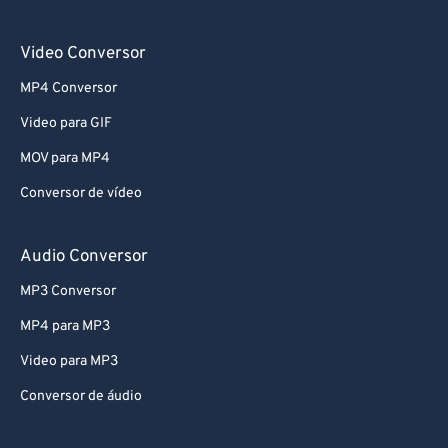
69
69
Video Conversor
70
70
MP4 Conversor
71
71
Video para GIF
72
72
MOV para MP4
73
73
74
74
Conversor de vídeo
75
75
Audio Conversor
76
76
MP3 Conversor
77
77
MP4 para MP3
78
78
Video para MP3
79
79
Conversor de áudio
80
80
81
81