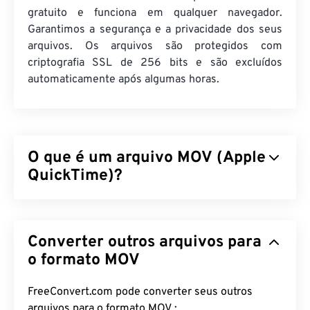
gratuito e funciona em qualquer navegador.
Garantimos a segurança e a privacidade dos seus
arquivos. Os arquivos são protegidos com
criptografia SSL de 256 bits e são excluídos
automaticamente após algumas horas.
O que é um arquivo MOV (Apple
QuickTime)?
O Apple QuickTime (MOV) é um contêiner que
pode armazenar vários tipos de arquivos
Converter outros arquivos para
multimídia, incluindo
3D
e
realidade virtual (RV)
. É
conhecido por ser útil para salvar arquivos
o formato MOV
multimídia no dispositivo do usuário. Uma de suas
características marcantes é que ele armazena
FreeConvert.com pode converter seus outros
dados em "
átomos
" e "trilhas" de filmes, o que
arquivos para o formato MOV :