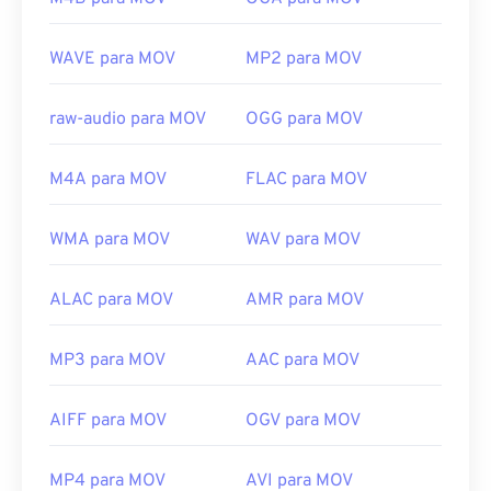
tecnologias e elas não abrem no QuickTime.
Desenvolvido por:
Apple Inc.
WAVE para MOV
MP2 para MOV
Lançamento inicial:
2001
raw-audio para MOV
OGG para MOV
Links úteis:
https://en.wikipedia.org/wiki/QuickTime_File_Format
M4A para MOV
FLAC para MOV
https://developer.apple.com/library/archive/documen
CH203-BBCGDDDF
WMA para MOV
WAV para MOV
ALAC para MOV
AMR para MOV
MP3 para MOV
AAC para MOV
AIFF para MOV
OGV para MOV
MP4 para MOV
AVI para MOV