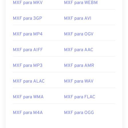
MXF para MKV
MXF para WEBM
16
16
16
16
16
16
16
16
17
17
17
17
17
17
17
17
MXF para 3GP
MXF para AVI
18
18
18
18
18
18
18
18
19
19
19
19
19
19
19
19
MXF para MP4
MXF para OGV
20
20
20
20
20
20
20
20
MXF para AIFF
MXF para AAC
21
21
21
21
21
21
21
21
22
22
22
22
22
22
22
22
MXF para MP3
MXF para AMR
23
23
23
23
23
23
23
23
MXF para ALAC
MXF para WAV
24
24
24
24
24
24
25
25
25
25
25
25
MXF para WMA
MXF para FLAC
26
26
26
26
26
26
27
27
27
27
27
27
MXF para M4A
MXF para OGG
28
28
28
28
28
28