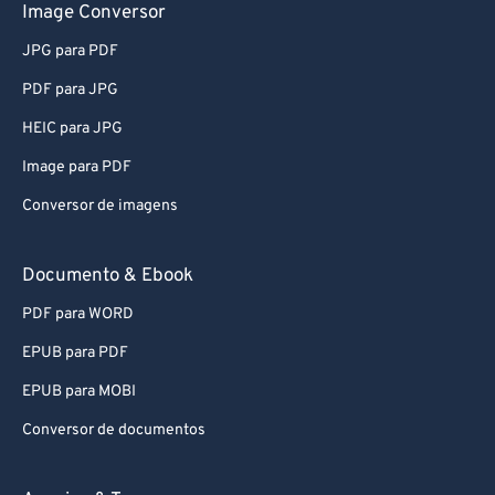
Image Conversor
82
82
JPG para PDF
83
83
PDF para JPG
84
84
HEIC para JPG
85
85
Image para PDF
86
86
Conversor de imagens
87
87
88
88
Documento & Ebook
89
89
PDF para WORD
90
90
EPUB para PDF
91
91
EPUB para MOBI
92
92
Conversor de documentos
93
93
94
94