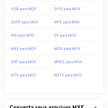
VOB para MOV
DIVX para MOV
3GPP para MOV
MPG para MOV
RM para MOV
QT para MOV
M4V para MOV
MOD para MOV
SWF para MOV
MPEG para MOV
00
00
00
00
00
00
00
00
MTS para MOV
M2TS para MOV
00
00
00
00
00
00
00
00
01
01
01
01
01
01
01
01
02
02
02
02
02
02
02
02
Converta seus arquivos MXF