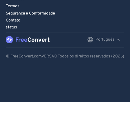
Termos
Segurança e Conformidade
Contato
status
Português
English
Deutsch
© FreeConvert.comVERSÃO Todos os direitos reservados (2026)
Español
Français
Português
Italiano
Dutch
日本語