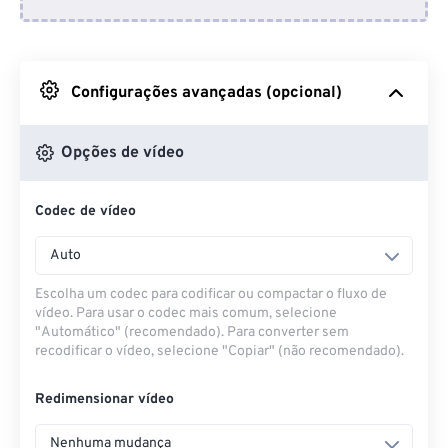
Do Dropbox
Do Google Drive
Configurações avançadas (opcional)
Do OneDrive
Opções de vídeo
Codec de vídeo
Da URL
Auto
Escolha um codec para codificar ou compactar o fluxo de
vídeo. Para usar o codec mais comum, selecione
"Automático" (recomendado). Para converter sem
recodificar o vídeo, selecione "Copiar" (não recomendado).
Redimensionar vídeo
Nenhuma mudança