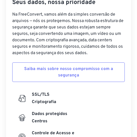
Seus dados, nossa prioridade
18
18
18
18
18
18
18
18
19
19
19
19
19
19
19
19
Na FreeConvert, vamos além da simples conversão de
arquivos — nós os protegemos. Nossa robusta estrutura de
20
20
20
20
20
20
20
20
segurança garante que seus dados estejam sempre
21
21
21
21
21
21
21
21
seguros, seja convertendo uma imagem, um vídeo ou um
documento. Com criptografia avançada, data centers
22
22
22
22
22
22
22
22
seguros e monitoramento rigoroso, cuidamos de todos os
aspectos da segurança dos seus dados.
23
23
23
23
23
23
23
23
24
24
24
24
24
24
Saiba mais sobre nosso compromisso com a
25
25
25
25
25
25
segurança
26
26
26
26
26
26
SSL/TLS
27
27
27
27
27
27
Criptografia
28
28
28
28
28
28
Dados protegidos
29
29
29
29
29
29
Centros
30
30
30
30
30
30
Controle de Acesso e