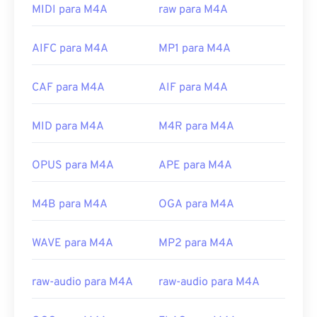
reprodução de áudio conhecidos, incluindo
iTunes
,
MIDI para M4A
raw para M4A
QuickTime
e
Windows Media Player
. Para usuários
da Apple, o iTunes é o programa padrão para abrir
AIFC para M4A
MP1 para M4A
arquivos M4A. Para usuários do Windows, o
programa padrão é o Windows Media Player. Os
usuários também podem visualizar arquivos M4A
CAF para M4A
AIF para M4A
destacando o arquivo e pressionando a barra de
espaço.
MID para M4A
M4R para M4A
Além disso, o M4A abre no
VLC media player
,
Adobe Premiere Pro
,
Elmedia Player
,
Winamp
e
OPUS para M4A
APE para M4A
vários outros programas.
Desenvolvido por:
ISO
/
IEC
,
Moving Pictures
M4B para M4A
OGA para M4A
Experts Group
Lançamento inicial:
2001
WAVE para M4A
MP2 para M4A
Links úteis:
raw-audio para M4A
raw-audio para M4A
https://en.wikipedia.org/wiki/MPEG-4_Part_14
https://www.loc.gov/preservation/digital/formats/fdd/