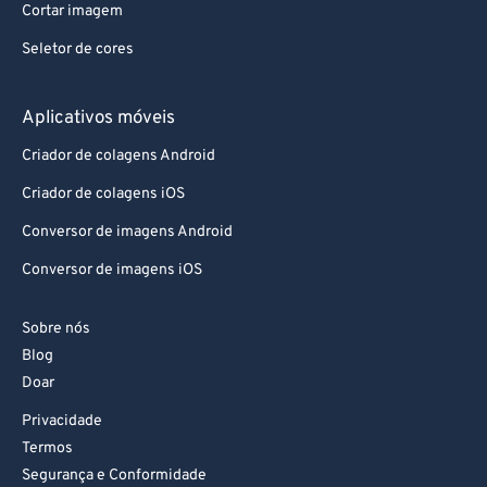
Cortar imagem
84
84
Seletor de cores
85
85
86
86
Aplicativos móveis
87
87
Criador de colagens Android
88
88
Criador de colagens iOS
89
89
Conversor de imagens Android
90
90
Conversor de imagens iOS
91
91
92
92
Sobre nós
93
93
Blog
94
94
Doar
95
95
Privacidade
Termos
96
96
Segurança e Conformidade