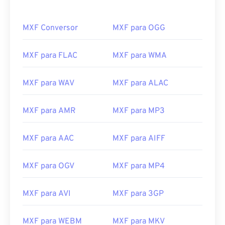
MXF Conversor
MXF para OGG
MXF para FLAC
MXF para WMA
MXF para WAV
MXF para ALAC
00
00
00
00
00
00
00
00
MXF para AMR
MXF para MP3
MXF para AAC
MXF para AIFF
00
00
00
00
00
00
00
00
01
01
01
01
01
01
01
01
MXF para OGV
MXF para MP4
02
02
02
02
02
02
02
02
MXF para AVI
MXF para 3GP
03
03
03
03
03
03
03
03
04
04
04
04
04
04
04
04
MXF para WEBM
MXF para MKV