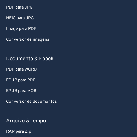
58
58
58
58
58
58
PDF para JPG
59
59
59
59
59
59
HEIC para JPG
60
60
Image para PDF
61
61
Conversor de imagens
62
62
Documento & Ebook
63
63
PDF para WORD
64
64
65
65
EPUB para PDF
66
66
EPUB para MOBI
67
67
Conversor de documentos
68
68
Arquivo & Tempo
69
69
RAR para Zip
70
70