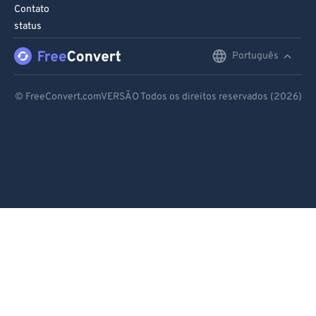
97
97
Contato
status
98
98
99
99
Português
English
Deutsch
© FreeConvert.comVERSÃO Todos os direitos reservados (2026)
Español
Français
Português
Italiano
Dutch
日本語
简体中文