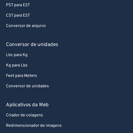
PST para EST
71
71
72
72
CST para EST
73
73
Conversor de arquivo
74
74
Conversor de unidades
75
75
Lbs para Kg
76
76
Kg para Lbs
77
77
Feet para Meters
78
78
79
79
Conversor de unidades
80
80
Aplicativos da Web
81
81
Criador de colagens
82
82
Redimensionador de imagens
83
83