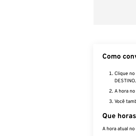
Como con
Clique no
DESTINO.
A hora no
Você tamb
Que horas
A hora atual n