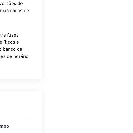
nversões de
encia dados de
tre fusos
líticos e
o banco de
es de horário
empo