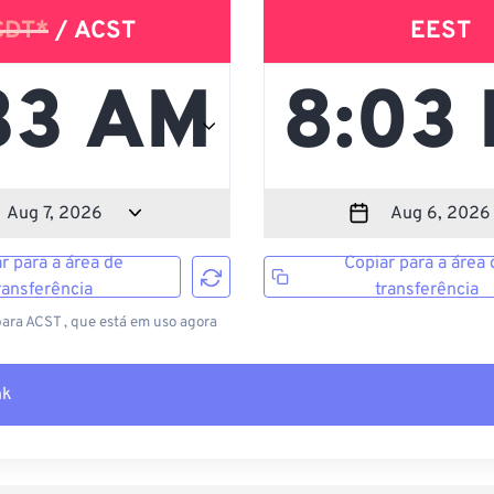
CDT*
/ ACST
EEST
r para a área de
Copiar para a área 
ransferência
transferência
ara ACST , que está em uso agora
nk