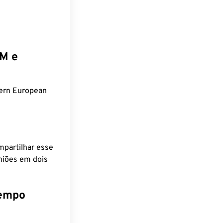
EM e
tern European
mpartilhar esse
niões em dois
tempo