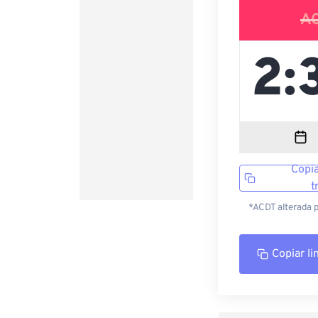
A
Copia
t
*ACDT alterada p
Copiar li