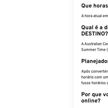
Que horas
A hora atual e
Qual é a d
DESTINO?
A Australian C
Summer Time (
Planejado
Após converter
horário com um
fusos horários 
Por que v
online?