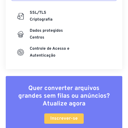
SSL/TLS
Criptografia
Dados protegidos
Centros
Controle de Acesso e
Autenticação
Quer converter arquivos
grandes sem filas ou anúncios?
Atualize agora
Inscrever-se