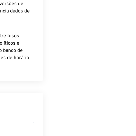
nversões de
encia dados de
tre fusos
líticos e
o banco de
es de horário