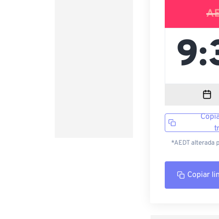
A
Copia
t
*AEDT alterada p
Copiar li