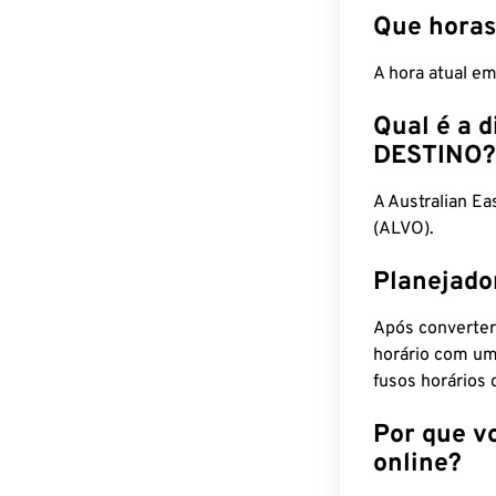
Que horas
A hora atual e
Qual é a d
DESTINO?
A Australian E
(ALVO).
Planejado
Após converter
horário com um
fusos horários 
Por que v
online?