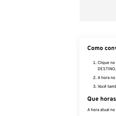
Como con
Clique no
DESTINO.
A hora no
Você tamb
Que horas
A hora atual n