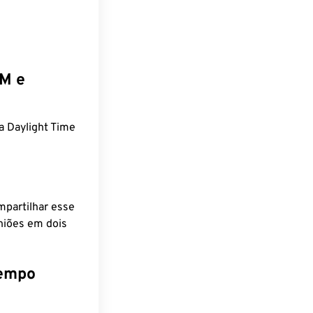
EM e
 Daylight Time
mpartilhar esse
niões em dois
tempo