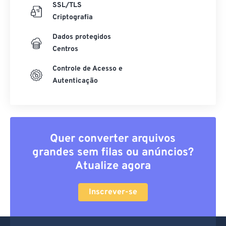
SSL/TLS
Criptografia
Dados protegidos
Centros
Controle de Acesso e
Autenticação
Quer converter arquivos
grandes sem filas ou anúncios?
Atualize agora
Inscrever-se