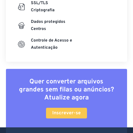
SSL/TLS
Criptografia
Dados protegidos
Centros
Controle de Acesso e
Autenticação
Quer converter arquivos
grandes sem filas ou anúncios?
Atualize agora
Inscrever-se