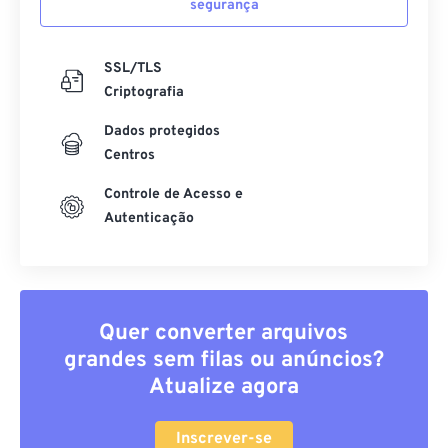
segurança
SSL/TLS
Criptografia
Dados protegidos
Centros
Controle de Acesso e
Autenticação
Quer converter arquivos
grandes sem filas ou anúncios?
Atualize agora
Inscrever-se