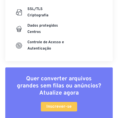
SSL/TLS
Criptografia
Dados protegidos
Centros
Controle de Acesso e
Autenticação
Quer converter arquivos
grandes sem filas ou anúncios?
Atualize agora
Inscrever-se