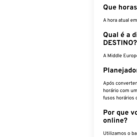
Que horas
A hora atual e
Qual é a d
DESTINO?
A Middle Euro
Planejado
Após converter
horário com um
fusos horários 
Por que v
online?
Utilizamos o b