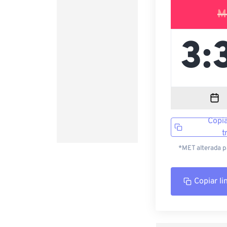
M
Copia
t
*MET alterada p
Copiar li