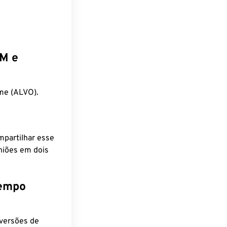
EM e
me (ALVO).
mpartilhar esse
niões em dois
tempo
nversões de