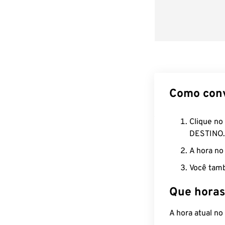
Como con
Clique no
DESTINO.
A hora no
Você tamb
Que horas
A hora atual n