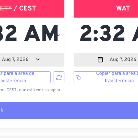
ET*
/ CEST
WAT
r para a área de
Copiar para a área 
ransferência
transferência
ara CEST , que está em uso agora
nk