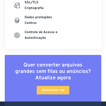
SSL/TLS
Criptografia
Dados protegidos
Centros
Controle de Acesso e
Autenticação
Quer converter arquivos
grandes sem filas ou anúncios?
Atualize agora
Inscrever-se