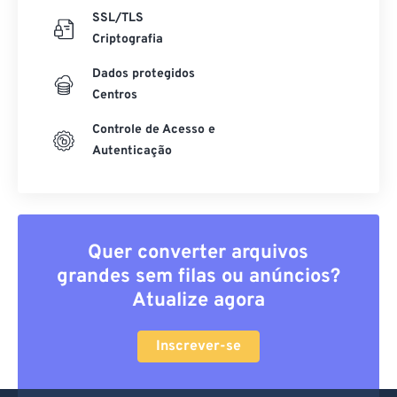
SSL/TLS
Criptografia
Dados protegidos
Centros
Controle de Acesso e
Autenticação
Quer converter arquivos
grandes sem filas ou anúncios?
Atualize agora
Inscrever-se