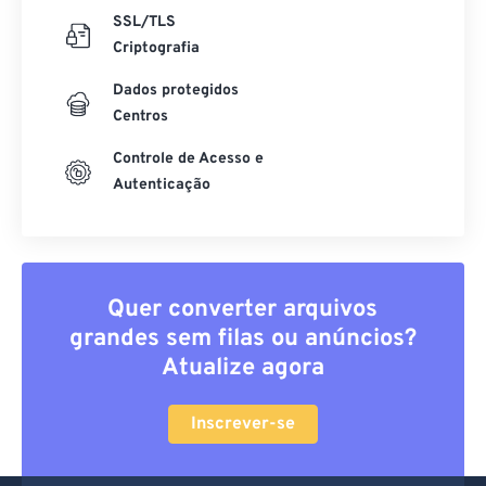
SSL/TLS
Criptografia
Dados protegidos
Centros
Controle de Acesso e
Autenticação
Quer converter arquivos
grandes sem filas ou anúncios?
Atualize agora
Inscrever-se