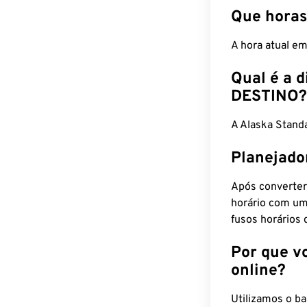
Que horas
A hora atual e
Qual é a d
DESTINO?
A Alaska Stan
Planejado
Após converter
horário com um
fusos horários 
Por que v
online?
Utilizamos o b