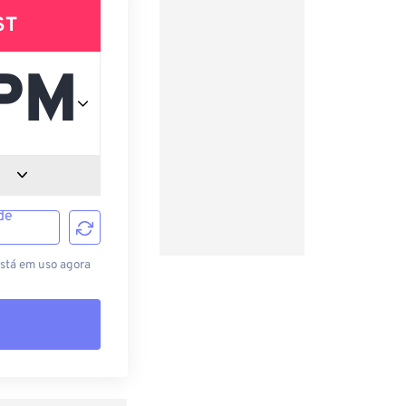
ST
de
está em uso agora