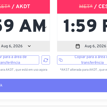
KST*
/ AKDT
MET*
/ CE
r para a área de
Copiar para a área 
ransferência
transferência
ara AKDT , que está em uso agora
*AKST alterada para AKDT , que 
nk