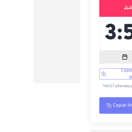
A
Copia
t
*AKST alterada p
Copiar li