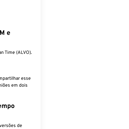
EM e
n Time (ALVO).
mpartilhar esse
niões em dois
tempo
nversões de