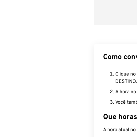
Como con
Clique no
DESTINO.
A hora no
Você tamb
Que horas
A hora atual n