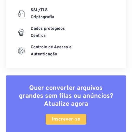
SSL/TLS
Criptografia
Dados protegidos
Centros
Controle de Acesso e
Autenticação
Quer converter arquivos
grandes sem filas ou anúncios?
Atualize agora
Inscrever-se