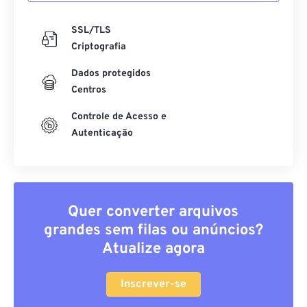
SSL/TLS
Criptografia
Dados protegidos
Centros
Controle de Acesso e
Autenticação
Quer converter arquivos
grandes sem filas ou anúncios?
Atualize agora
Inscrever-se