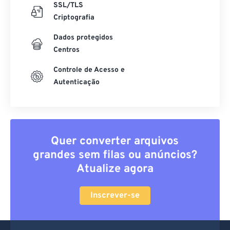
SSL/TLS
Criptografia
Dados protegidos
Centros
Controle de Acesso e
Autenticação
Quer converter arquivos
grandes sem filas ou anúncios?
Atualize agora
Inscrever-se