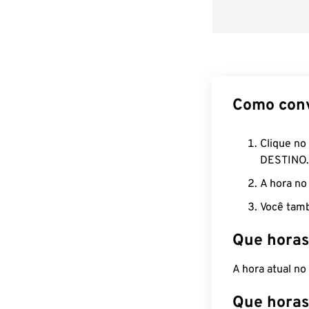
Como con
Clique no
DESTINO.
A hora no
Você tamb
Que horas
A hora atual n
Que horas