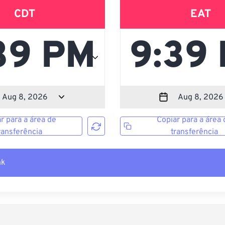
CDT
EAT
r para a área de
Copiar para a área 
ransferência
transferência
nk