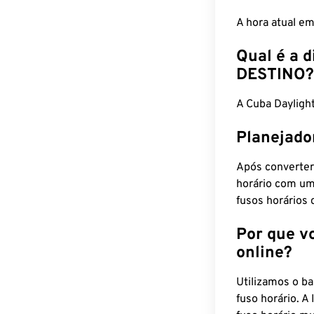
A hora atual e
Qual é a d
DESTINO?
A Cuba Dayligh
Planejado
Após converter
horário com um
fusos horários 
Por que v
online?
Utilizamos o b
fuso horário. A