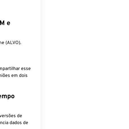
EM e
me (ALVO).
mpartilhar esse
niões em dois
tempo
nversões de
encia dados de