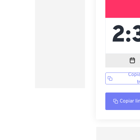
Copia
t
Copiar li