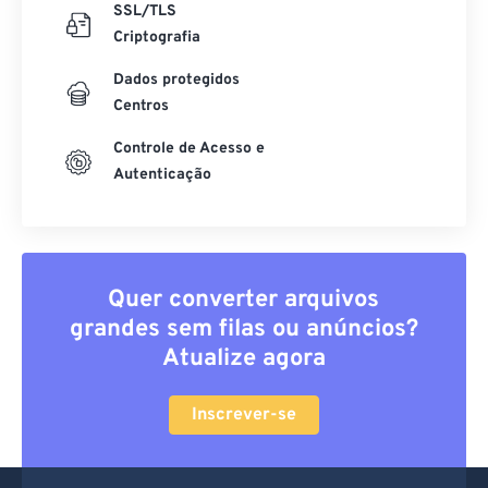
SSL/TLS
Criptografia
Dados protegidos
Centros
Controle de Acesso e
Autenticação
Quer converter arquivos
grandes sem filas ou anúncios?
Atualize agora
Inscrever-se