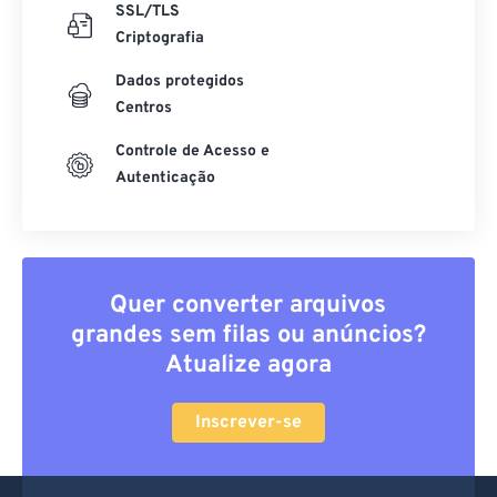
SSL/TLS
Criptografia
Dados protegidos
Centros
Controle de Acesso e
Autenticação
Quer converter arquivos
grandes sem filas ou anúncios?
Atualize agora
Inscrever-se