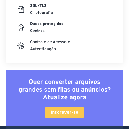
SSL/TLS
Criptografia
Dados protegidos
Centros
Controle de Acesso e
Autenticação
Quer converter arquivos
grandes sem filas ou anúncios?
Atualize agora
Inscrever-se