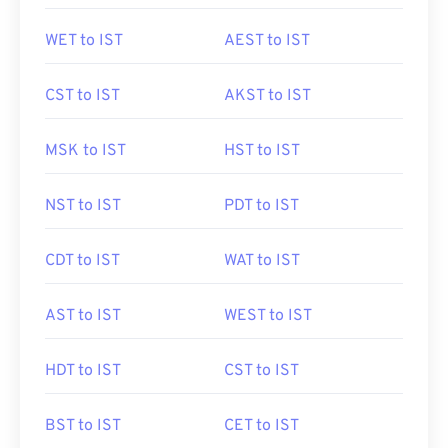
WET to IST
AEST to IST
CST to IST
AKST to IST
MSK to IST
HST to IST
NST to IST
PDT to IST
CDT to IST
WAT to IST
AST to IST
WEST to IST
HDT to IST
CST to IST
BST to IST
CET to IST