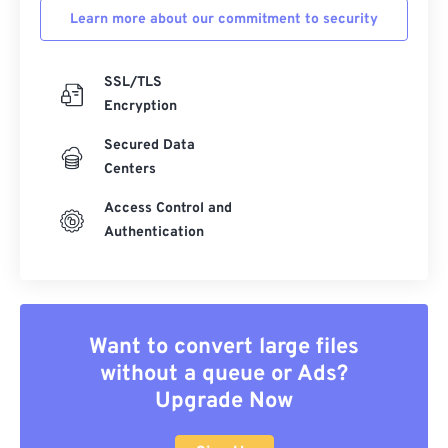
Learn more about our commitment to security
SSL/TLS
Encryption
Secured Data
Centers
Access Control and
Authentication
Want to convert large files
without a queue or Ads?
Upgrade Now