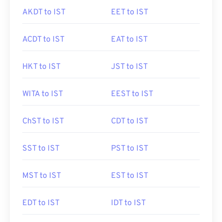
AKDT to IST
EET to IST
ACDT to IST
EAT to IST
HKT to IST
JST to IST
WITA to IST
EEST to IST
ChST to IST
CDT to IST
SST to IST
PST to IST
MST to IST
EST to IST
EDT to IST
IDT to IST