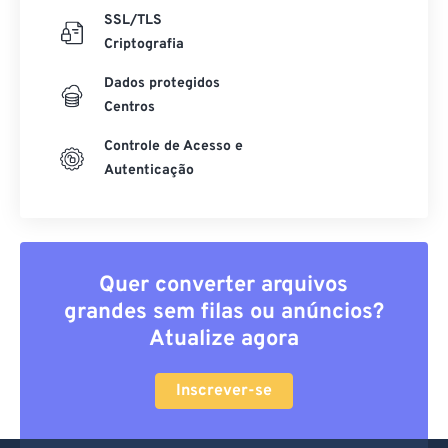
SSL/TLS
Criptografia
Dados protegidos
Centros
Controle de Acesso e
Autenticação
Quer converter arquivos
grandes sem filas ou anúncios?
Atualize agora
Inscrever-se