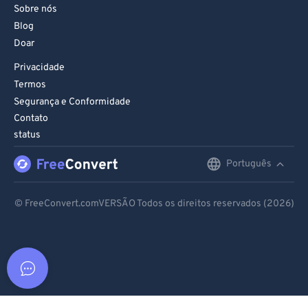
Sobre nós
Blog
Doar
Privacidade
Termos
Segurança e Conformidade
Contato
status
Português
English
Deutsch
© FreeConvert.comVERSÃO Todos os direitos reservados (2026)
Español
Français
Português
Italiano